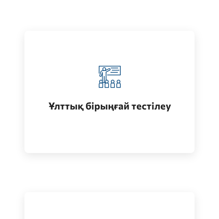
Қазақстанда жоғары білім алу
(бакалавриат)
Ұлттық бірыңғай тестілеу
Өту