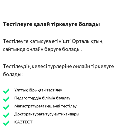
Тестілеуге қалай тіркелуге болады
Тестілеуге қатысуға өтінішті Орталықтың
сайтында онлайн беруге болады.
Тестілеудің келесі түрлеріне онлайн тіркелуге
болады:
Ұлттық бірыңғай тестілеу
Педагогтердің білімін бағалау
Магистратураға кешенді тестілеу
Докторантураға түсу емтихандары
ҚАЗТЕСТ