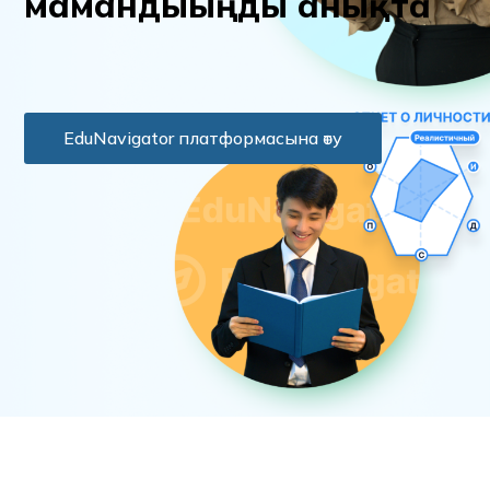
м
а
м
а
н
д
ы
ы
ң
д
ы
а
н
ы
қ
т
а
EduNavigator платформасына өту