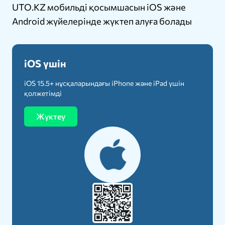
UTO.KZ мобильді қосымшасын iOS және
Android жүйелерінде жүктеп алуға болады
iOS үшін
iOS 15.5+ нұсқаларындағы iPhone және iPad үшін
қолжетімді
Жүктеу