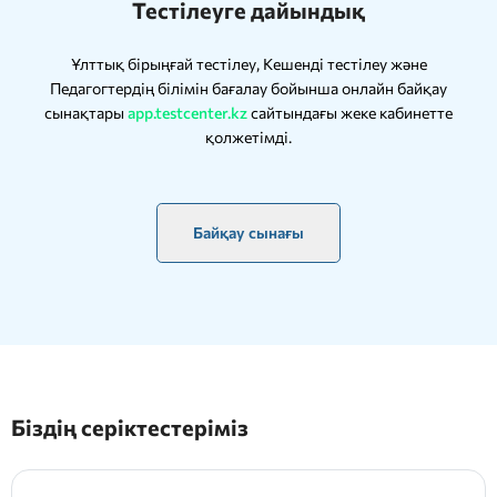
Тестілеуге дайындық
Ұлттық бірыңғай тестілеу, Кешенді тестілеу және
Педагогтердің білімін бағалау бойынша онлайн байқау
сынақтары
app.testcenter.kz
сайтындағы жеке кабинетте
қолжетімді.
Байқау сынағы
Біздің серіктестеріміз