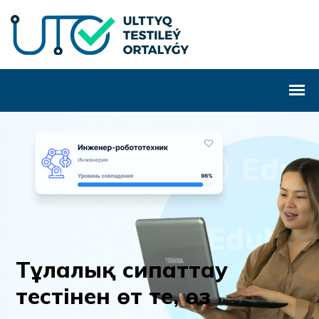
Т
ұ
л
а
л
ы
қ
с
и
п
а
т
т
а
у
т
е
с
т
і
н
е
н
ө
т
т
е
,
ө
з