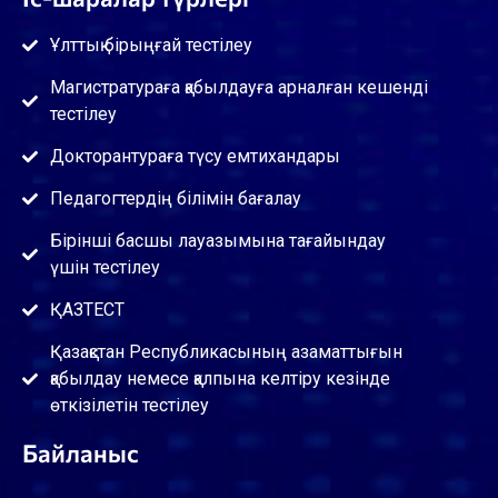
Ұлттық бірыңғай тестілеу
Магистратураға қабылдауға арналған кешенді
тестілеу
Докторантураға түсу емтихандары
Педагогтердің білімін бағалау
Бірінші басшы лауазымына тағайындау
үшін тестілеу
ҚАЗТЕСТ
Қазақстан Республикасының азаматтығын
қабылдау немесе қалпына келтіру кезінде
өткізілетін тестілеу
Байланыс