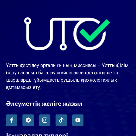
Ұлттық тестілеу орталығының миссиясы – Ұлттық білім
беру сапасын бағалау жүйесі аясында өткізілетін
шараларды ұйымдастырушылық-технологиялық
қамтамасыз ету.
Әлеуметтік желіге жазыл
Іс-шаралар түрлері