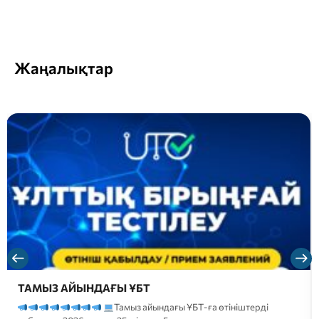
Жаңалықтар
ТАМЫЗ АЙЫНДАҒЫ ҰБТ
Тамыз айындағы ҰБТ-ға өтініштерді