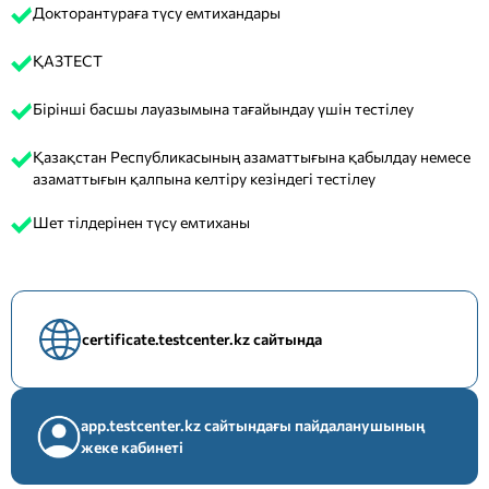
Докторантураға түсу емтихандары
ҚАЗТЕСТ
Бірінші басшы лауазымына тағайындау үшін тестілеу
Қазақстан Республикасының азаматтығына қабылдау немесе
азаматтығын қалпына келтіру кезіндегі тестілеу
Шет тілдерінен түсу емтиханы
certificate.testcenter.kz сайтында
app.testcenter.kz сайтындағы пайдаланушының
жеке кабинеті