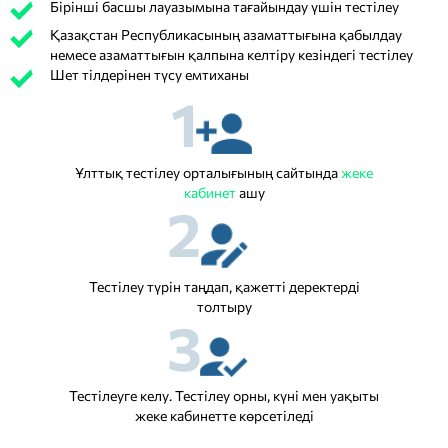
Бірінші басшы лауазымына тағайындау үшін тестілеу
Қазақстан Республикасының азаматтығына қабылдау
немесе азаматтығын қалпына келтіру кезіндегі тестілеу
Шет тілдерінен түсу емтиханы
1
Ұлттық тестілеу орталығының сайтында
жеке
кабинет
ашу
2
Тестілеу түрін таңдап, қажетті деректерді
толтыру
3
Тестілеуге келу. Тестілеу орны, күні мен уақыты
жеке кабинетте көрсетіледі