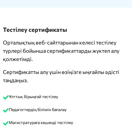
Тестілеу сертификаты
Орталықтың веб-сайттарынан келесі тестілеу
түрлері бойынша сертификаттарды жүктеп алу
қолжетімді.
Сертификатты алу үшін өзіңізге ыңғайлы әдісті
таңдаңыз.
Ұлттық бірыңғай тестілеу
Педагогтердің білімін бағалау
Магистратураға кешенді тестілеу