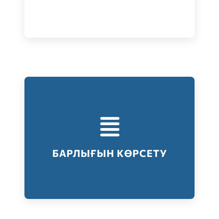
Тестілеудің барлық түрлері
Барлығын көрсету
БАРЛЫҒЫН КӨРСЕТУ