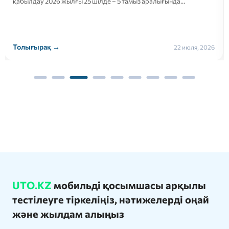
қабылдау 2026 жылғы 25 шілде – 5 тамыз аралығында…
Толығырақ →
22 июля, 2026
UTO.KZ
мобильді қосымшасы арқылы
тестілеуге тіркеліңіз, нәтижелерді оңай
және жылдам алыңыз