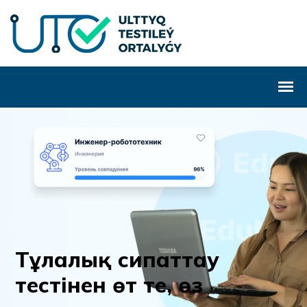
Т
ұ
л
а
л
ы
қ
с
и
п
а
т
т
а
у
т
е
с
т
і
н
е
н
ө
т
т
е
,
ө
з