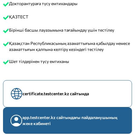
Докторантураға түсу емтихандары
ҚАЗТЕСТ
Бірінші басшы лауазымына тағайындау үшін тестілеу
Қазақстан Республикасының азаматтығына қабылдау немесе
азаматтығын қалпына келтіру кезіндегі тестілеу
Шет тілдерінен түсу емтиханы
certificate.testcenter.kz сайтында
app.testcenter.kz сайтындағы пайдаланушының
жеке кабинеті