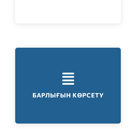
Тестілеудің барлық түрлері
Барлығын көрсету
БАРЛЫҒЫН КӨРСЕТУ