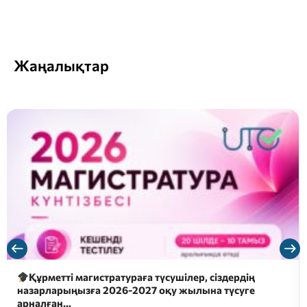
Жаңалықтар
Құрметті магистратураға түсушілер, сіздердің
назарларыңызға 2026-2027 оқу жылына түсуге
арналған…