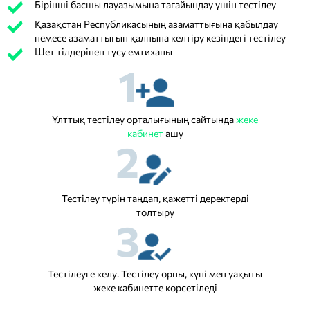
Бірінші басшы лауазымына тағайындау үшін тестілеу
Қазақстан Республикасының азаматтығына қабылдау
немесе азаматтығын қалпына келтіру кезіндегі тестілеу
Шет тілдерінен түсу емтиханы
1
Ұлттық тестілеу орталығының сайтында
жеке
кабинет
ашу
2
Тестілеу түрін таңдап, қажетті деректерді
толтыру
3
Тестілеуге келу. Тестілеу орны, күні мен уақыты
жеке кабинетте көрсетіледі