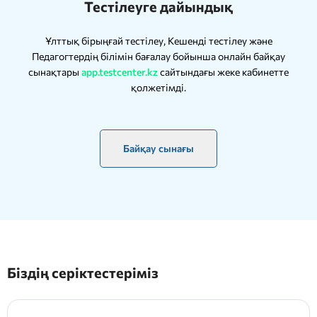
Тестілеуге дайындық
Ұлттық бірыңғай тестілеу, Кешенді тестілеу және
Педагогтердің білімін бағалау бойынша онлайн байқау
сынақтары
app.testcenter.kz
сайтындағы жеке кабинетте
қолжетімді.
Байқау сынағы
Біздің серіктестеріміз