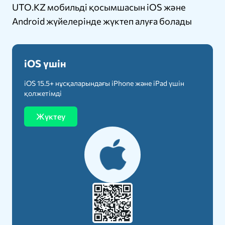
UTO.KZ мобильді қосымшасын iOS және
Android жүйелерінде жүктеп алуға болады
iOS үшін
iOS 15.5+ нұсқаларындағы iPhone және iPad үшін
қолжетімді
Жүктеу