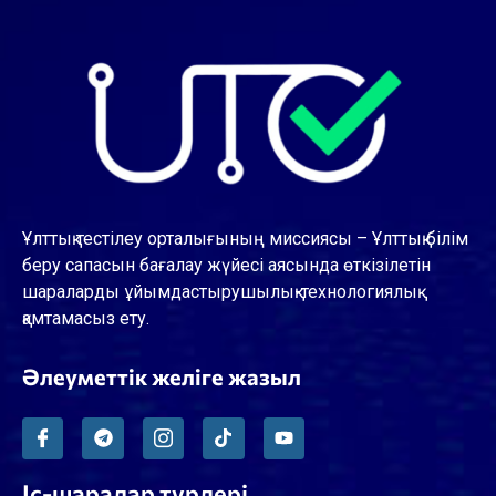
Ұлттық тестілеу орталығының миссиясы – Ұлттық білім
беру сапасын бағалау жүйесі аясында өткізілетін
шараларды ұйымдастырушылық-технологиялық
қамтамасыз ету.
Әлеуметтік желіге жазыл
Іс-шаралар түрлері