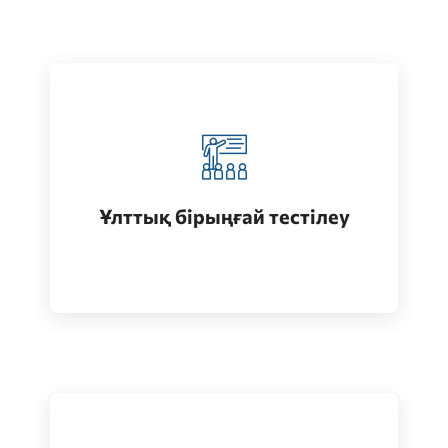
Қазақстанда жоғары білім алу
(бакалавриат)
Ұлттық бірыңғай тестілеу
Өту