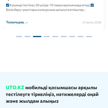
Кешенді тестілеу 20 шілде-10 тамыз аралығында өтеді;
Білім беру гранттары конкурсына қатысуға өтініштер…
Толығырақ →
21 июля, 2026
UTO.KZ
мобильді қосымшасы арқылы
тестілеуге тіркеліңіз, нәтижелерді оңай
және жылдам алыңыз