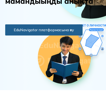
м
а
м
а
н
д
ы
ы
ң
д
ы
а
н
ы
қ
т
а
EduNavigator платформасына өту