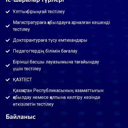
Ұлттық бірыңғай тестілеу
Магистратураға қабылдауға арналған кешенді
тестілеу
Докторантураға түсу емтихандары
Педагогтердің білімін бағалау
Бірінші басшы лауазымына тағайындау
үшін тестілеу
ҚАЗТЕСТ
Қазақстан Республикасының азаматтығын
қабылдау немесе қалпына келтіру кезінде
өткізілетін тестілеу
Байланыс