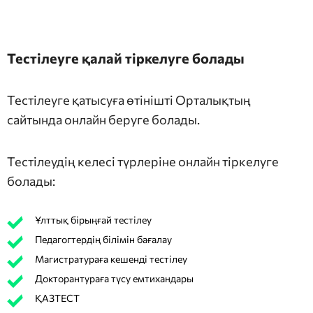
Тестілеуге қалай тіркелуге болады
Тестілеуге қатысуға өтінішті Орталықтың
сайтында онлайн беруге болады.
Тестілеудің келесі түрлеріне онлайн тіркелуге
болады:
Ұлттық бірыңғай тестілеу
Педагогтердің білімін бағалау
Магистратураға кешенді тестілеу
Докторантураға түсу емтихандары
ҚАЗТЕСТ