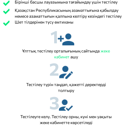
Бірінші басшы лауазымына тағайындау үшін тестілеу
Қазақстан Республикасының азаматтығына қабылдау
немесе азаматтығын қалпына келтіру кезіндегі тестілеу
Шет тілдерінен түсу емтиханы
1
Ұлттық тестілеу орталығының сайтында
жеке
кабинет
ашу
2
Тестілеу түрін таңдап, қажетті деректерді
толтыру
3
Тестілеуге келу. Тестілеу орны, күні мен уақыты
жеке кабинетте көрсетіледі