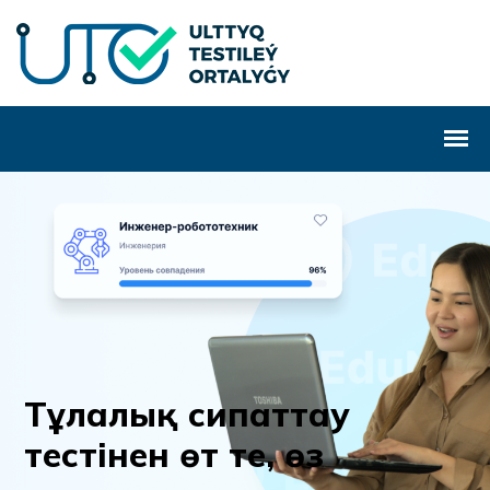
Т
ұ
л
а
л
ы
қ
с
и
п
а
т
т
а
у
т
е
с
т
і
н
е
н
ө
т
т
е
,
ө
з