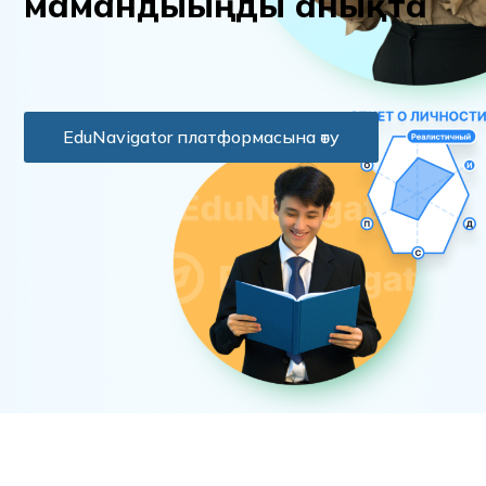
м
а
м
а
н
д
ы
ы
ң
д
ы
а
н
ы
қ
т
а
EduNavigator платформасына өту