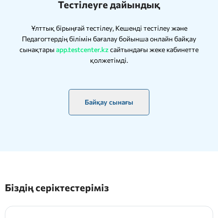
Тестілеуге дайындық
Ұлттық бірыңғай тестілеу, Кешенді тестілеу және
Педагогтердің білімін бағалау бойынша онлайн байқау
сынақтары
app.testcenter.kz
сайтындағы жеке кабинетте
қолжетімді.
Байқау сынағы
Біздің серіктестеріміз