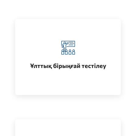
Қазақстанда жоғары білім алу
(бакалавриат)
Ұлттық бірыңғай тестілеу
Өту