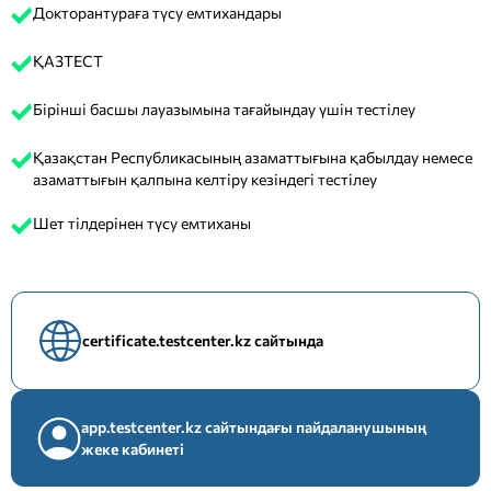
Докторантураға түсу емтихандары
ҚАЗТЕСТ
Бірінші басшы лауазымына тағайындау үшін тестілеу
Қазақстан Республикасының азаматтығына қабылдау немесе
азаматтығын қалпына келтіру кезіндегі тестілеу
Шет тілдерінен түсу емтиханы
certificate.testcenter.kz сайтында
app.testcenter.kz сайтындағы пайдаланушының
жеке кабинеті