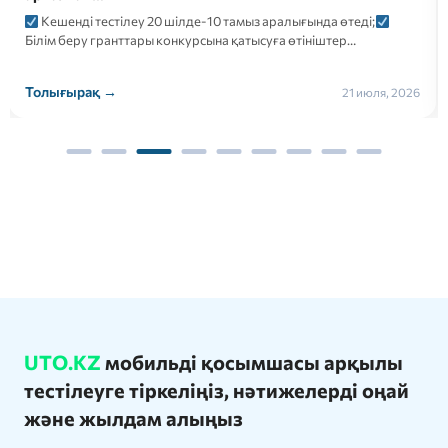
Кешенді тестілеу 20 шілде-10 тамыз аралығында өтеді;
Білім беру гранттары конкурсына қатысуға өтініштер…
Толығырақ →
21 июля, 2026
UTO.KZ
мобильді қосымшасы арқылы
тестілеуге тіркеліңіз, нәтижелерді оңай
және жылдам алыңыз