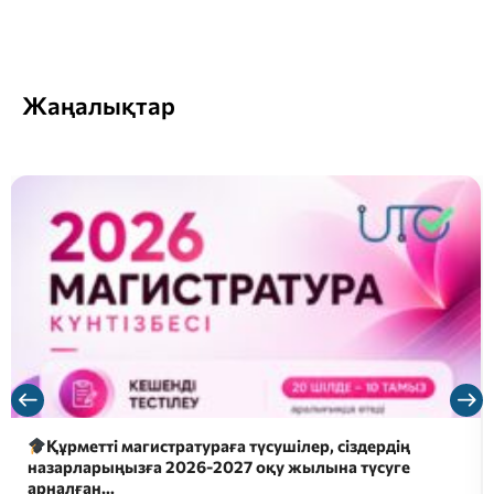
Жаңалықтар
Құрметті магистратураға түсушілер, сіздердің
назарларыңызға 2026-2027 оқу жылына түсуге
арналған…