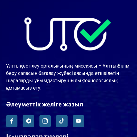
Ұлттық тестілеу орталығының миссиясы – Ұлттық білім
беру сапасын бағалау жүйесі аясында өткізілетін
шараларды ұйымдастырушылық-технологиялық
қамтамасыз ету.
Әлеуметтік желіге жазыл
Іс-шаралар түрлері