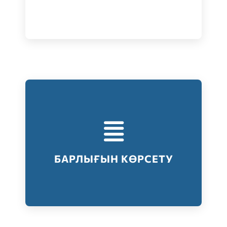
Тестілеудің барлық түрлері
Барлығын көрсету
БАРЛЫҒЫН КӨРСЕТУ