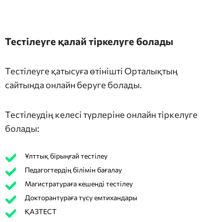
Тестілеуге қалай тіркелуге болады
Тестілеуге қатысуға өтінішті Орталықтың
сайтында онлайн беруге болады.
Тестілеудің келесі түрлеріне онлайн тіркелуге
болады:
Ұлттық бірыңғай тестілеу
Педагогтердің білімін бағалау
Магистратураға кешенді тестілеу
Докторантураға түсу емтихандары
ҚАЗТЕСТ