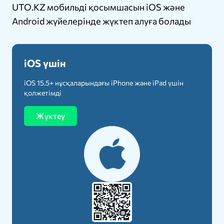
UTO.KZ мобильді қосымшасын iOS және
Android жүйелерінде жүктеп алуға болады
iOS үшін
iOS 15.5+ нұсқаларындағы iPhone және iPad үшін
қолжетімді
Жүктеу