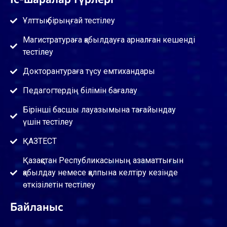
Ұлттық бірыңғай тестілеу
Магистратураға қабылдауға арналған кешенді
тестілеу
Докторантураға түсу емтихандары
Педагогтердің білімін бағалау
Бірінші басшы лауазымына тағайындау
үшін тестілеу
ҚАЗТЕСТ
Қазақстан Республикасының азаматтығын
қабылдау немесе қалпына келтіру кезінде
өткізілетін тестілеу
Байланыс