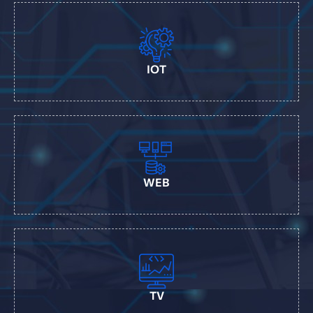
IOT
WEB
TV