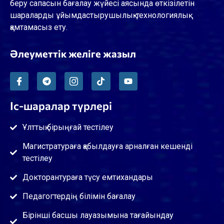
беру сапасын бағалау жүйесі аясында өткізілетін
шараларды ұйымдастырушылық-технологиялық
қамтамасыз ету.
Әлеуметтік желіге жазыл
Іс-шаралар түрлері
Ұлттық бірыңғай тестілеу
Магистратураға қабылдауға арналған кешенді
тестілеу
Докторантураға түсу емтихандары
Педагогтердің білімін бағалау
Бірінші басшы лауазымына тағайындау