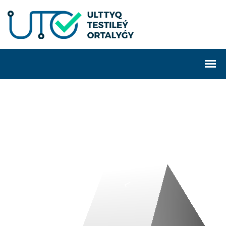
T
O
T
A
L
I
T
S
O
L
U
T
I
O
N
D
N
E
-
S
T
A
R
T
-
T
O