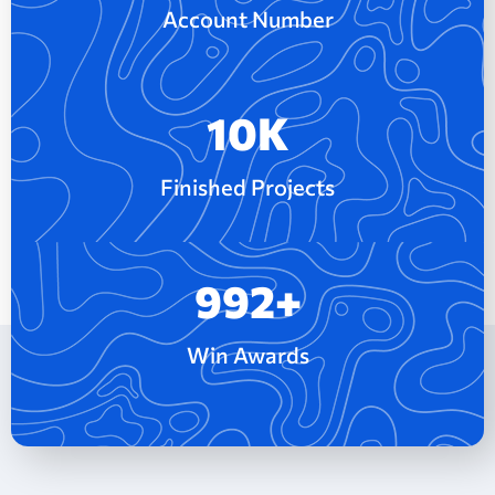
Account Number
10
K
Finished Projects
992
+
Win Awards