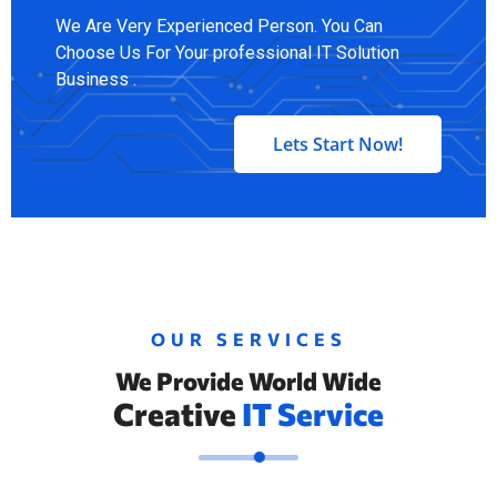
We Are Very Experienced Person. You Can
Choose Us For Your professional IT Solution
Business .
Lets Start Now!
OUR SERVICES
We Provide World Wide
Creative
IT Service