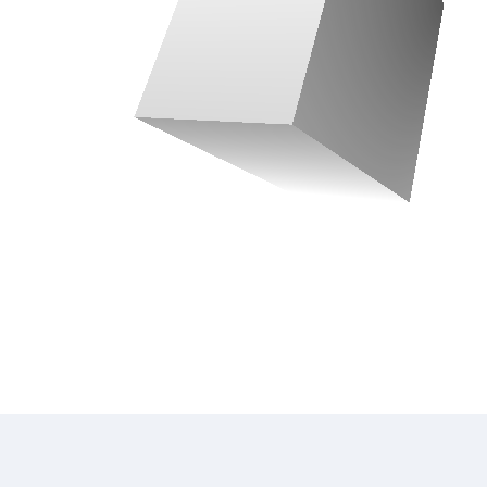
V
R
E
S
T
B
E
S
T
I