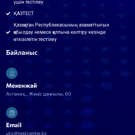
үшін тестілеу
ҚАЗТЕСТ
Қазақстан Республикасының азаматтығын
қабылдау немесе қалпына келтіру кезінде
өткізілетін тестілеу
Байланыс
Мекенжай
Астана қ., Жеңіс даңғылы, 60
Email
uto@testcenter.kz