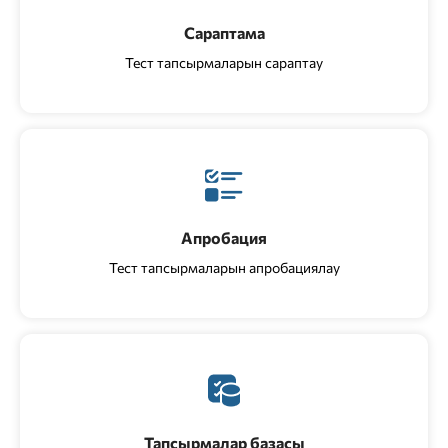
Сараптама
Тест тапсырмаларын сараптау
Апробация
Тест тапсырмаларын апробациялау
Тапсырмалар базасы