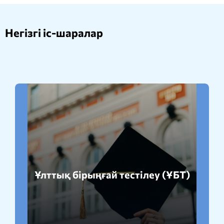
Негізгі іс-шаралар
Ұлттық бірыңғай тестілеу (ҰБТ)
Толығырақ