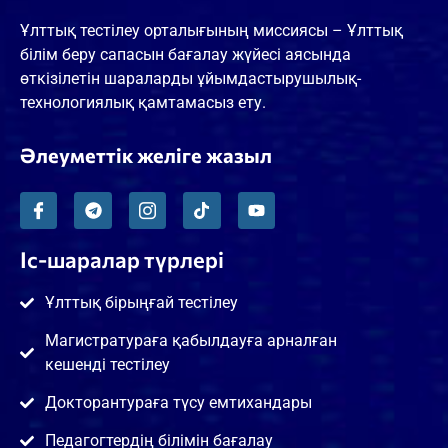
Ұлттық тестілеу орталығының миссиясы – Ұлттық
білім беру сапасын бағалау жүйесі аясында
өткізілетін шараларды ұйымдастырушылық-
технологиялық қамтамасыз ету.
Әлеуметтік желіге жазыл
Іс-шаралар түрлері
Ұлттық бірыңғай тестілеу
Магистратураға қабылдауға арналған
кешенді тестілеу
Докторантураға түсу емтихандары
Педагогтердің білімін бағалау