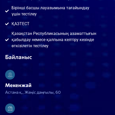
Бірінші басшы лауазымына тағайындау
үшін тестілеу
ҚАЗТЕСТ
Қазақстан Республикасының азаматтығын
қабылдау немесе қалпына келтіру кезінде
өткізілетін тестілеу
Байланыс
Мекенжай
Астана қ., Жеңіс даңғылы, 60