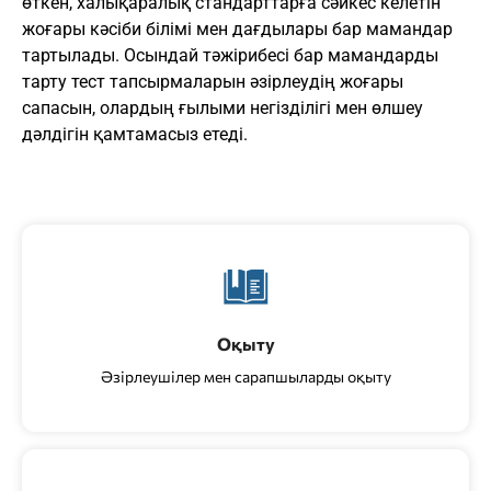
өткен, халықаралық стандарттарға сәйкес келетін
жоғары кәсіби білімі мен дағдылары бар мамандар
тартылады. Осындай тәжірибесі бар мамандарды
тарту тест тапсырмаларын әзірлеудің жоғары
сапасын, олардың ғылыми негізділігі мен өлшеу
дәлдігін қамтамасыз етеді.
Оқыту
Әзірлеушілер мен сарапшыларды оқыту