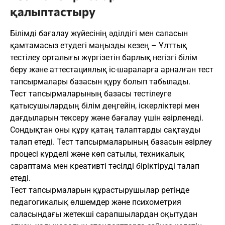
қалыптастыру
Білімді бағалау жүйесінің әділдігі мен сапасын
қамтамасыз етудегі маңызды кезең – Ұлттық
тестілеу орталығы жүргізетін барлық негізгі білім
беру және аттестациялық іс-шараларға арналған тест
тапсырмалары базасын құру болып табылады.
Тест тапсырмаларының базасы тестілеуге
қатысушылардың білім деңгейін, іскерліктері мен
дағдыларын тексеру және бағалау үшін әзірленеді.
Сондықтан оны құру қатаң талаптарды сақтауды
талап етеді. Тест тапсырмаларының базасын әзірлеу
процесі күрделі және көп сатылы, техникалық
сараптама мен креативті тәсілді біріктіруді талап
етеді.
Тест тапсырмаларын құрастырушылар ретінде
педагогикалық өлшемдер және психометрия
саласындағы жетекші сарапшылардан оқытудан