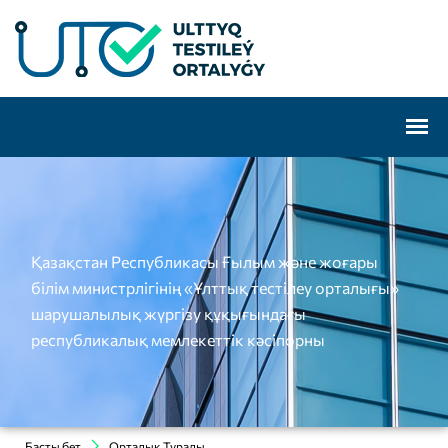
Қазақстан Республикасы Ғылым және жоғары
білім министрлігінің «Ұлттық тестілеу орталығы»
шарушалылық жүргізу құқығындағы
республикалық мемлекеттік кәсіпорны
Басты бет
Орталық Туралы