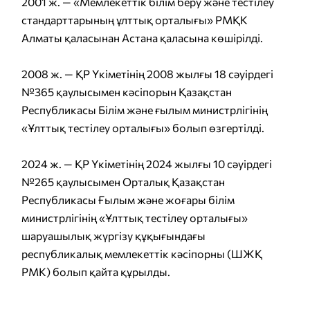
2001 ж. — «Мемлекеттік білім беру және тестілеу
стандарттарының ұлттық орталығы» РМҚК
Алматы қаласынан Астана қаласына көшірілді.
2008 ж. — ҚР Үкіметінің 2008 жылғы 18 сәуірдегі
№365 қаулысымен кәсіпорын Қазақстан
Республикасы Білім және ғылым министрлігінің
«Ұлттық тестілеу орталығы» болып өзгертілді.
2024 ж. — ҚР Үкіметінің 2024 жылғы 10 сәуірдегі
№265 қаулысымен Орталық Қазақстан
Республикасы Ғылым және жоғары білім
министрлігінің «Ұлттық тестілеу орталығы»
шаруашылық жүргізу құқығындағы
республикалық мемлекеттік кәсіпорны (ШЖҚ
РМК) болып қайта құрылды.