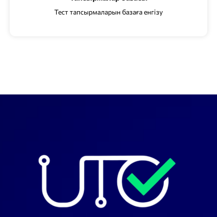
Тест тапсырмаларын базаға енгізу