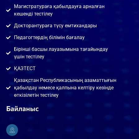
Магистратураға қабылдауға арналған
кешенді тестілеу
Докторантураға түсу емтихандары
Педагогтердің білімін бағалау
Бірінші басшы лауазымына тағайындау
үшін тестілеу
ҚАЗТЕСТ
Қазақстан Республикасының азаматтығын
қабылдау немесе қалпына келтіру кезінде
өткізілетін тестілеу
Байланыс