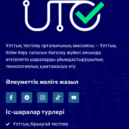
Ұлттық тестілеу орталығының миссиясы – Ұлттық
білім беру сапасын бағалау жүйесі аясында
өткізілетін шараларды ұйымдастырушылық-
технологиялық қамтамасыз ету.
Әлеуметтік желіге жазыл
Іс-шаралар түрлері
Ұлттық бірыңғай тестілеу