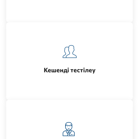
Для поступления в высшее учебное заведение
на магистратуру
Кешенді тестілеу
Өту
Жоғары оқу орнына докторантураға түсу үшін