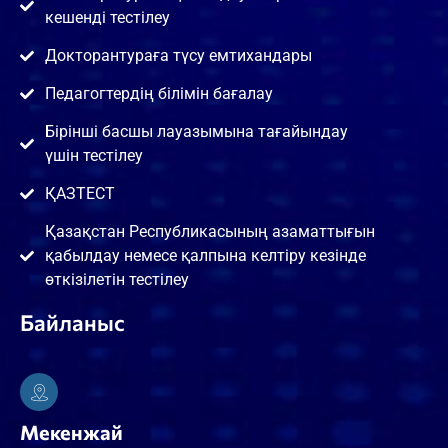
кешенді тестілеу
Докторантураға түсу емтихандары
Педагогтердің білімін бағалау
Бірінші басшы лауазымына тағайындау
үшін тестілеу
ҚАЗТЕСТ
Қазақстан Республикасының азаматтығын
қабылдау немесе қалпына келтіру кезінде
өткізілетін тестілеу
Байланыс
Мекенжай