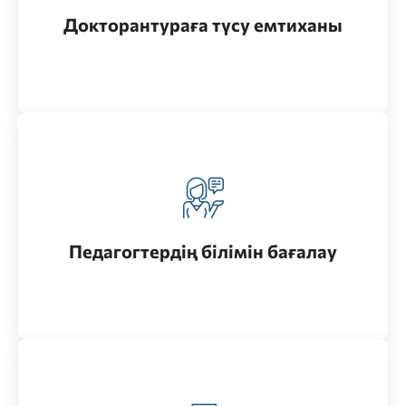
Өту
Докторантураға түсу емтиханы
Педагог ретінде жұмысқа қабылдау үшін,
педагогтерді аттестаттаудан өту үшін
Педагогтердің білімін бағалау
Өту