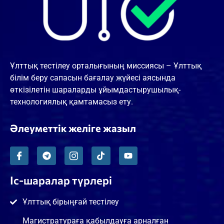
Ұлттық тестілеу орталығының миссиясы – Ұлттық
білім беру сапасын бағалау жүйесі аясында
өткізілетін шараларды ұйымдастырушылық-
технологиялық қамтамасыз ету.
Әлеуметтік желіге жазыл
Іс-шаралар түрлері
Ұлттық бірыңғай тестілеу
Магистратураға қабылдауға арналған