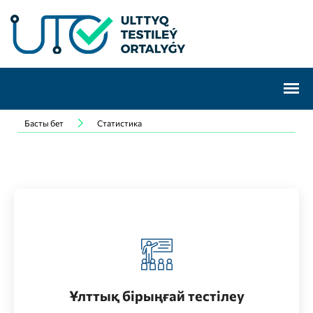
Басты бет
Статистика
Жоғары оқу орнына бакалавриатқа түсу үшін
Өту
Ұлттық бірыңғай тестілеу