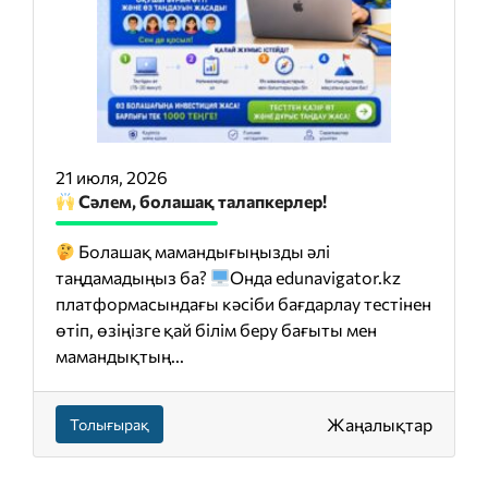
21 июля, 2026
Сәлем, болашақ талапкерлер!
Болашақ мамандығыңызды әлі
таңдамадыңыз ба?
Онда edunavigator.kz
платформасындағы кәсіби бағдарлау тестінен
өтіп, өзіңізге қай білім беру бағыты мен
мамандықтың...
Жаңалықтар
Толығырақ