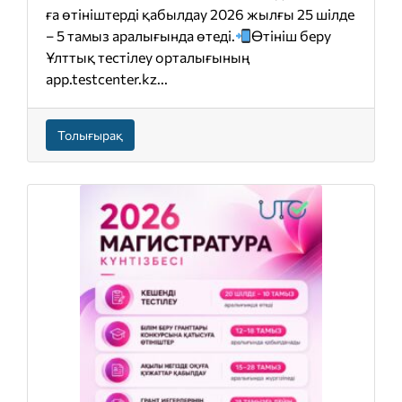
ға өтініштерді қабылдау 2026 жылғы 25 шілде
– 5 тамыз аралығында өтеді.
Өтініш беру
Ұлттық тестілеу орталығының
app.testcenter.kz...
Толығырақ