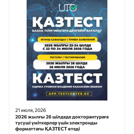
21 июля, 2026
2026 жылғы 26 шілдеде докторантураға
түсуші үміткерлер үшін электронды
форматтағы ҚАЗТЕСТ өтеді