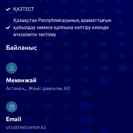
ҚАЗТЕСТ
Қазақстан Республикасының азаматтығын
қабылдау немесе қалпына келтіру кезінде
өткізілетін тестілеу
Байланыс
Мекенжай
Астана қ., Жеңіс даңғылы, 60
Email
uto@testcenter.kz