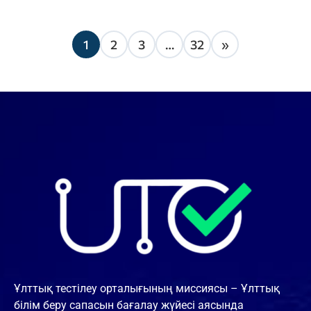
1
2
3
…
32
»
Ұлттық тестілеу орталығының миссиясы – Ұлттық
білім беру сапасын бағалау жүйесі аясында