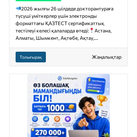
2026 жылғы 26 шілдеде докторантураға
түсуші үміткерлер үшін электронды
форматтағы ҚАЗТЕСТ сертификаттық
тестілеуі келесі қалаларда өтеді:
Астана,
Алматы, Шымкент, Ақтөбе, Ақтау,...
Жаңалықтар
Толығырақ