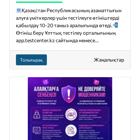
Қазақстан Республикасының азаматтығын
алуға үміткерлер үшін тестілеуге өтініштерді
қабылдау 10-20 тамыз аралығында өтеді.
Өтініш беру Ұлттық тестілеу орталығының
app.testcenter.kz сайтында немесе...
Жаңалықтар
Толығырақ