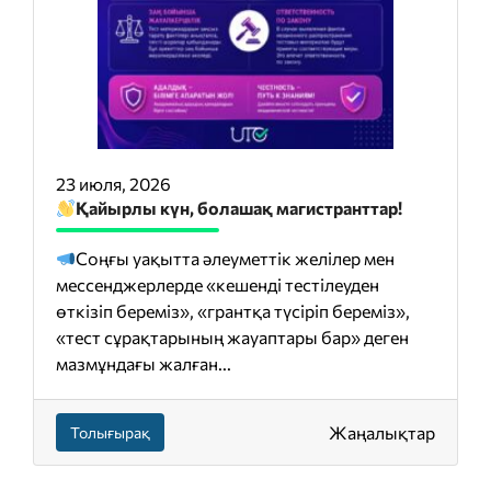
23 июля, 2026
Қайырлы күн, болашақ магистранттар!
Соңғы уақытта әлеуметтік желілер мен
мессенджерлерде «кешенді тестілеуден
өткізіп береміз», «грантқа түсіріп береміз»,
«тест сұрақтарының жауаптары бар» деген
мазмұндағы жалған...
Жаңалықтар
Толығырақ