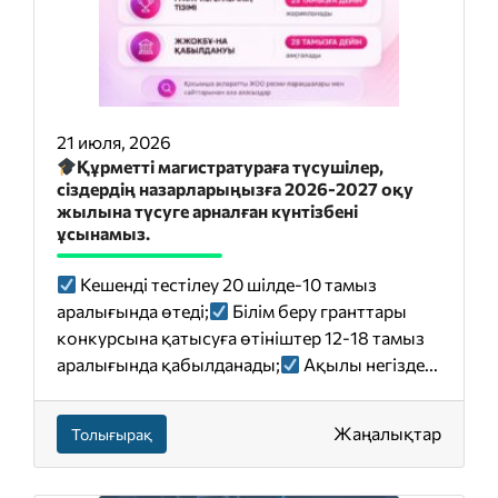
21 июля, 2026
Құрметті магистратураға түсушілер,
сіздердің назарларыңызға 2026-2027 оқу
жылына түсуге арналған күнтізбені
ұсынамыз.
Кешенді тестілеу 20 шілде-10 тамыз
аралығында өтеді;
Білім беру гранттары
конкурсына қатысуға өтініштер 12-18 тамыз
аралығында қабылданады;
Ақылы негізде...
Жаңалықтар
Толығырақ