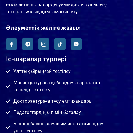
өткізілетін шараларды ұйымдастырушылық-
технологиялық қамтамасыз ету.
Әлеуметтік желіге жазыл
Іс-шаралар түрлері
Ұлттық бірыңғай тестілеу
Магистратураға қабылдауға арналған
кешенді тестілеу
Докторантураға түсу емтихандары
Педагогтердің білімін бағалау
Бірінші басшы лауазымына тағайындау
үшін тестілеу