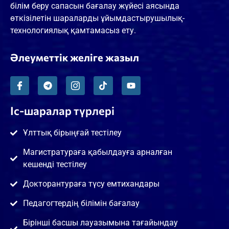
білім беру сапасын бағалау жүйесі аясында
өткізілетін шараларды ұйымдастырушылық-
технологиялық қамтамасыз ету.
Әлеуметтік желіге жазыл
Іс-шаралар түрлері
Ұлттық бірыңғай тестілеу
Магистратураға қабылдауға арналған
кешенді тестілеу
Докторантураға түсу емтихандары
Педагогтердің білімін бағалау
Бірінші басшы лауазымына тағайындау