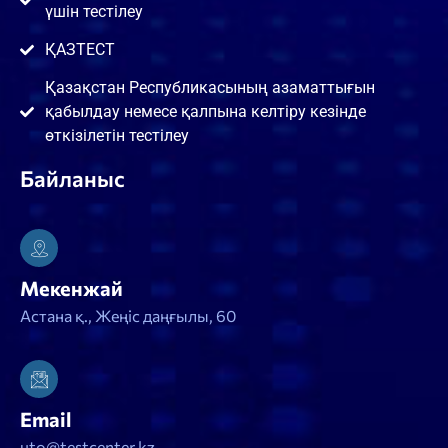
үшін тестілеу
ҚАЗТЕСТ
Қазақстан Республикасының азаматтығын
қабылдау немесе қалпына келтіру кезінде
өткізілетін тестілеу
Байланыс
Мекенжай
Астана қ., Жеңіс даңғылы, 60
Email
uto@testcenter.kz