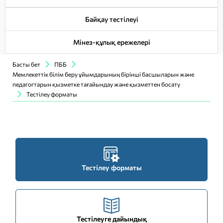
Байқау тестілеуі
Мінез-құлық ережелері
Басты бет
ПББ
Мемлекеттік білім беру ұйымдарының бірінші басшыларын және
педагогтарын қызметке тағайындау және қызметтен босату
Тестілеу форматы
Тестілеу форматы
Тестілеуге дайындық