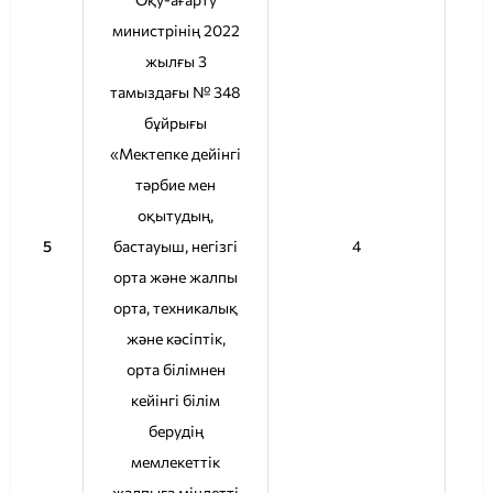
министрінің 2022
жылғы 3
тамыздағы № 348
бұйрығы
«Мектепке дейінгі
тәрбие мен
оқытудың,
5
бастауыш, негізгі
4
орта және жалпы
орта, техникалық
және кәсіптік,
орта білімнен
кейінгі білім
берудің
мемлекеттік
жалпыға міндетті