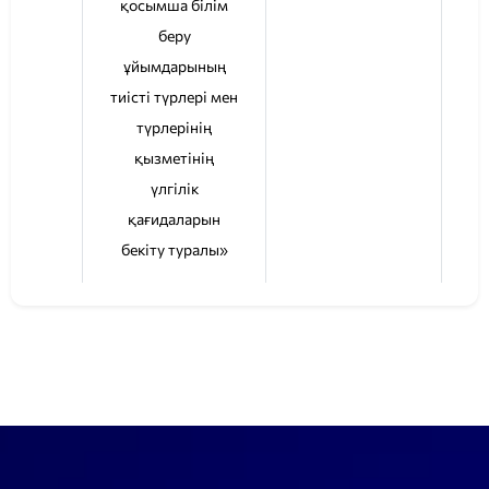
қосымша білім
беру
ұйымдарының
тиісті түрлері мен
түрлерінің
қызметінің
үлгілік
қағидаларын
бекіту туралы»