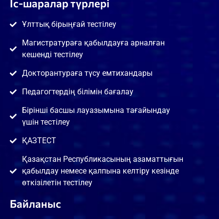
Іс-шаралар түрлері
Ұлттық бірыңғай тестілеу
Магистратураға қабылдауға арналған
кешенді тестілеу
Докторантураға түсу емтихандары
Педагогтердің білімін бағалау
Бірінші басшы лауазымына тағайындау
үшін тестілеу
ҚАЗТЕСТ
Қазақстан Республикасының азаматтығын
қабылдау немесе қалпына келтіру кезінде
өткізілетін тестілеу
Байланыс