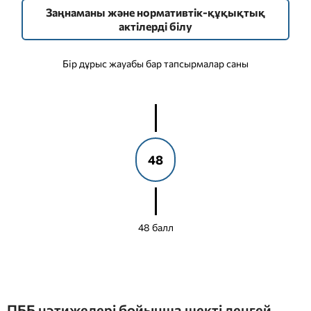
Заңнаманы және нормативтік-құқықтық
актілерді білу
Бір дұрыс жауабы бар тапсырмалар саны
48
48 балл
ПББ нәтижелері бойынша шекті деңгей