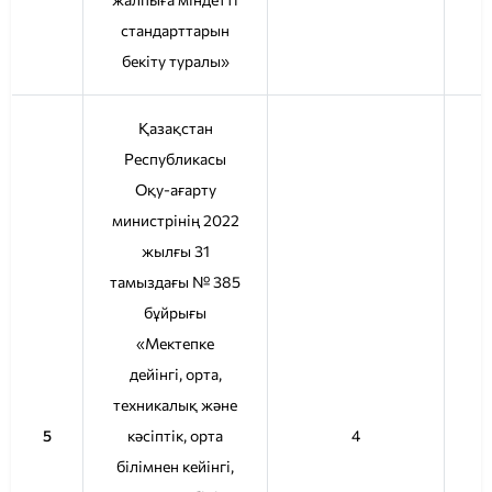
стандарттарын
бекіту туралы»
Қазақстан
Республикасы
Оқу-ағарту
министрінің 2022
жылғы 31
тамыздағы № 385
бұйрығы
«Мектепке
дейінгі, орта,
техникалық және
5
кәсіптік, орта
4
білімнен кейінгі,