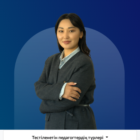
Тестіленетін педагогтердің түрлері