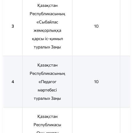
Қазақстан
Республикасының
«Сыбайлас
3
10
жемқорлыққа
қарсы іс-қимыл
туралы» Заңы
Қазақстан
Республикасының
4
«Педагог
10
мәртебесі
туралы» Заңы
Қазақстан
Республикасы
Оқу-ағарту