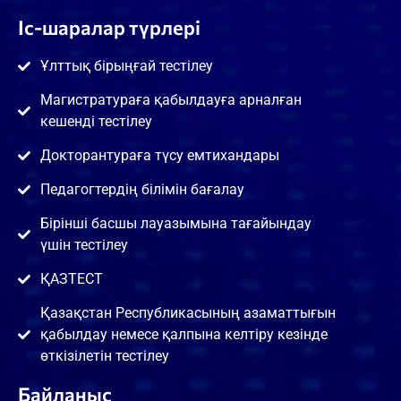
Іс-шаралар түрлері
Ұлттық бірыңғай тестілеу
Магистратураға қабылдауға арналған
кешенді тестілеу
Докторантураға түсу емтихандары
Педагогтердің білімін бағалау
Бірінші басшы лауазымына тағайындау
үшін тестілеу
ҚАЗТЕСТ
Қазақстан Республикасының азаматтығын
қабылдау немесе қалпына келтіру кезінде
өткізілетін тестілеу
Байланыс