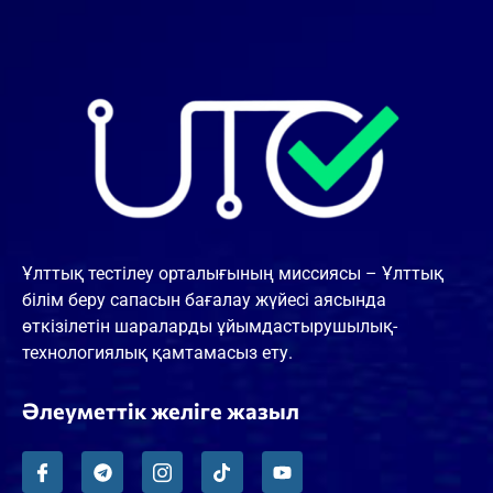
Ұлттық тестілеу орталығының миссиясы – Ұлттық
білім беру сапасын бағалау жүйесі аясында
өткізілетін шараларды ұйымдастырушылық-
технологиялық қамтамасыз ету.
Әлеуметтік желіге жазыл