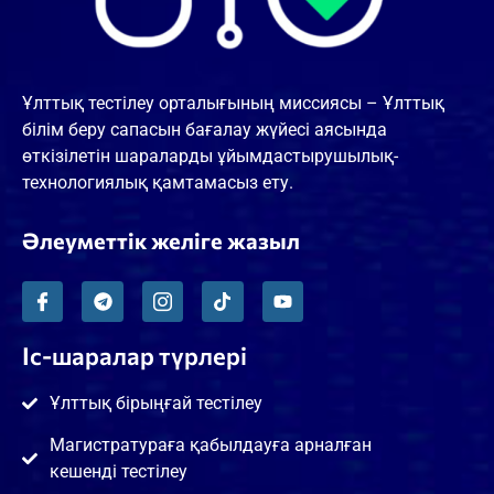
Ұлттық тестілеу орталығының миссиясы – Ұлттық
білім беру сапасын бағалау жүйесі аясында
өткізілетін шараларды ұйымдастырушылық-
технологиялық қамтамасыз ету.
Әлеуметтік желіге жазыл
Іс-шаралар түрлері
Ұлттық бірыңғай тестілеу
Магистратураға қабылдауға арналған
кешенді тестілеу