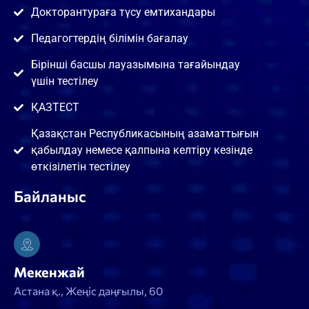
Докторантураға түсу емтихандары
Педагогтердің білімін бағалау
Бірінші басшы лауазымына тағайындау
үшін тестілеу
ҚАЗТЕСТ
Қазақстан Республикасының азаматтығын
қабылдау немесе қалпына келтіру кезінде
өткізілетін тестілеу
Байланыс
Мекенжай
Астана қ., Жеңіс даңғылы, 60