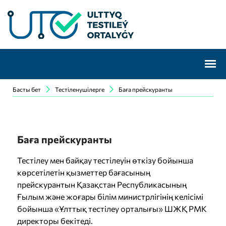
Басты бет
Тестіленушілерге
Баға прейскуранты
Баға прейскуранты
Тестілеу мен байқау тестілеуін өткізу бойынша
көрсетілетін қызметтер бағасының
прейскурантын Қазақстан Республикасының
Ғылым және жоғары білім министрлігінің келісімі
бойынша «Ұлттық тестілеу орталығы» ШЖҚ РМК
директоры бекітеді.