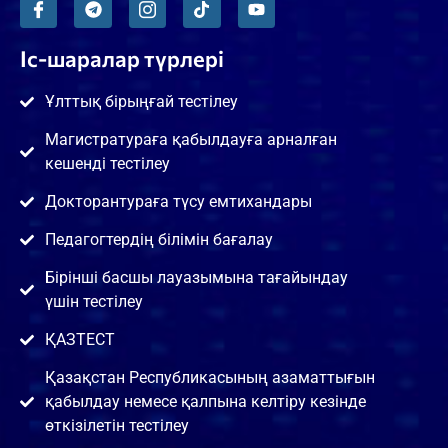
Іс-шаралар түрлері
Ұлттық бірыңғай тестілеу
Магистратураға қабылдауға арналған
кешенді тестілеу
Докторантураға түсу емтихандары
Педагогтердің білімін бағалау
Бірінші басшы лауазымына тағайындау
үшін тестілеу
ҚАЗТЕСТ
Қазақстан Республикасының азаматтығын
қабылдау немесе қалпына келтіру кезінде
өткізілетін тестілеу