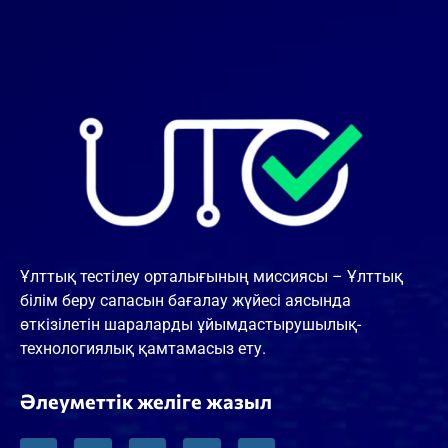
Ұлттық тестілеу орталығының миссиясы – Ұлттық
білім беру сапасын бағалау жүйесі аясында
өткізілетін шараларды ұйымдастырушылық-
технологиялық қамтамасыз ету.
Әлеуметтік желіге жазыл