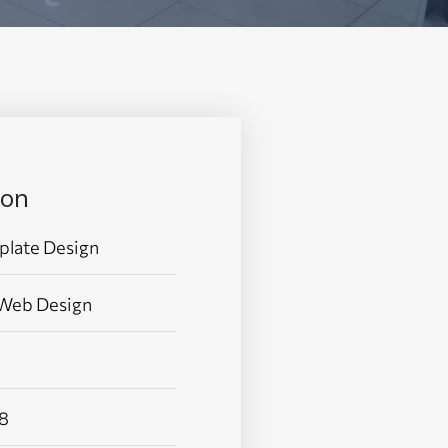
ion
plate Design
 Web Design
18