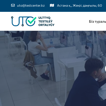
uto@testcenter.kz
Астана қ., Жеңіс даңғылы, 60
Біз турал