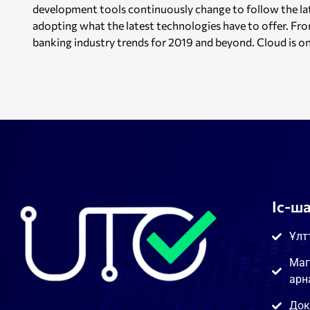
development tools continuously change to follow the lat
adopting what the latest technologies have to offer. Fr
banking industry trends for 2019 and beyond. Cloud is one
Іс-ш
Ұлт
Маг
арн
Док