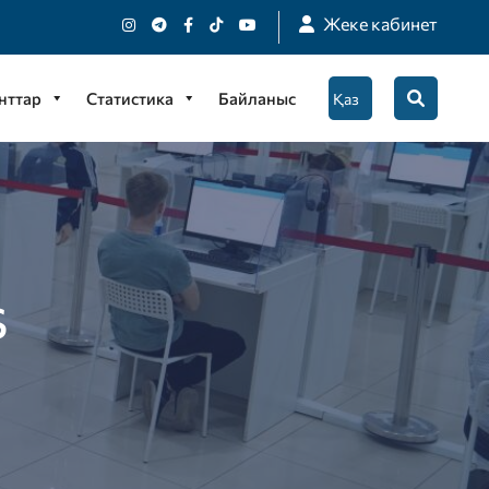
Жеке кабинет
нттар
Статистика
Байланыс
s