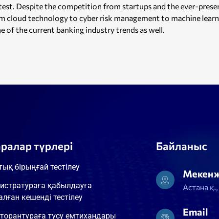
est. Despite the competition from startups and the ever-presen
om cloud technology to cyber risk management to machine learni
 of the current banking industry trends as well.
аралар түрлері
Байланыс
тық бірыңғай тестілеу
Мекен
истратураға қабылдауға
Астана қ.
алған кешенді тестілеу
Email
торантураға түсу емтихандары