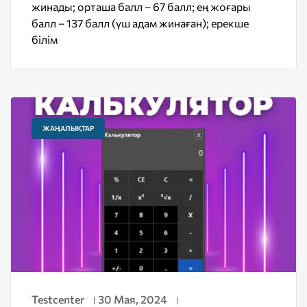
жинады; орташа балл – 67 балл; ең жоғары
балл – 137 балл (үш адам жинаған); ерекше
білім
ЖАҢАЛЫҚТАР
Testcenter
30 Мая, 2024