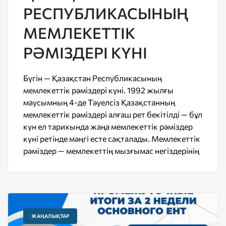
РЕСПУБЛИКАСЫНЫҢ
МЕМЛЕКЕТТІК
РӘМІЗДЕРІ КҮНІ
Бүгін — Қазақстан Республикасының
мемлекеттік рәміздері күні. 1992 жылғы
маусымның 4-де Тәуелсіз Қазақстанның
мемлекеттік рәміздері алғаш рет бекітілді — бұл
күн ел тарихында жаңа мемлекеттік рәміздер
күні ретінде мәңгі есте сақталады. Мемлекеттік
рәміздер — мемлекеттің мызғымас негіздерінің
ЖАҢАЛЫҚТАР