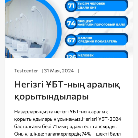
Testcenter
31 Мая, 2024
Негізгі ҰБТ-ның аралық
қорытындылары
Назарларыңызға негізгі ҰБТ-ның аралық
қорытындыларын ұсынамыз.Негізгі ҰБТ-2024
басталғалы бері 71 мың адам тест тапсырды.
Оның ішінде: талапкерлердің 74% – шекті балл