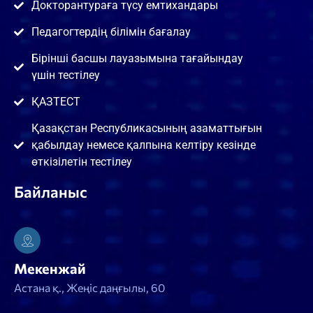
Докторантураға түсу емтихандары
Педагогтердің білімін бағалау
Бірінші басшы лауазымына тағайындау
үшін тестілеу
ҚАЗТЕСТ
Қазақстан Республикасының азаматтығын
қабылдау немесе қалпына келтіру кезінде
өткізілетін тестілеу
Байланыс
Мекенжай
Астана қ., Жеңіс даңғылы, 60