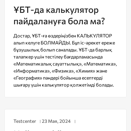
ҰБТ-да калькулятор
пайдалануға бола ма?
Достар, ҰБТ-ға өздеріңізбен КАЛЬКУЛЯТОР
алып келуге БОЛМАЙДЫ. Бұл іс-әрекет ереже
бұзушылық болып саналады. ҰБТ-да барлық
талапкер үшін тестілеу бағдарламасында
«Математикалық сауаттылық», «Математика»,
«Информатика», «Физика», «Химия» және
«География» пәндері бойынша есептерді
шығару үшін калькулятор қолжетімді болады.
Testcenter
23 Мая, 2024