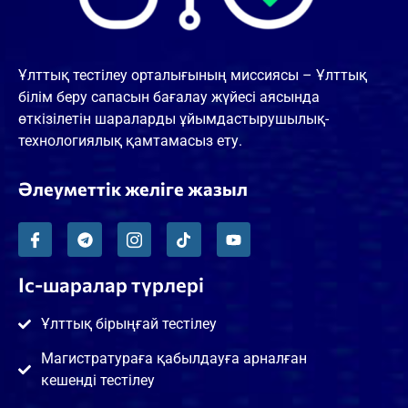
Ұлттық тестілеу орталығының миссиясы – Ұлттық
білім беру сапасын бағалау жүйесі аясында
өткізілетін шараларды ұйымдастырушылық-
технологиялық қамтамасыз ету.
Әлеуметтік желіге жазыл
Іс-шаралар түрлері
Ұлттық бірыңғай тестілеу
Магистратураға қабылдауға арналған
кешенді тестілеу