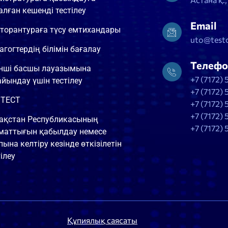
алған кешенді тестілеу
Email
торантураға түсу емтихандары
uto@testc
агогтердің білімін бағалау
Телефо
інші басшы лауазымына
+7 (7172) 
айындау үшін тестілеу
+7 (7172) 
ТЕСТ
+7 (7172) 
+7 (7172) 
ақстан Республикасының
+7 (7172) 
маттығын қабылдау немесе
пына келтіру кезінде өткізілетін
ілеу
Құпиялық саясаты