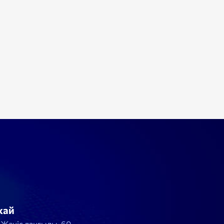
жай
, Жеңіс даңғылы, 60