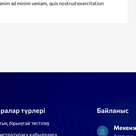
enim ad minim veniam, quis nostrud exercitation
аралар түрлері
Байланыс
тық бірыңғай тестілеу
Мекен
истратураға қабылдауға
Астана қ.