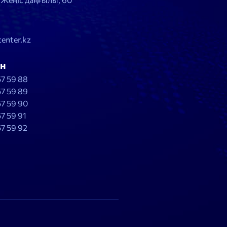
enter.kz
н
57 59 88
57 59 89
57 59 90
57 59 91
57 59 92