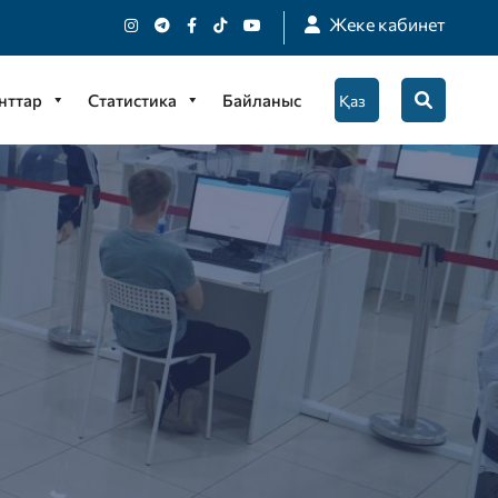
Жеке кабинет
нттар
Статистика
Байланыс