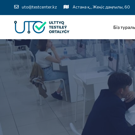
uto@testcenter.kz
Астана қ., Жеңіс даңғылы, 60
Біз турал