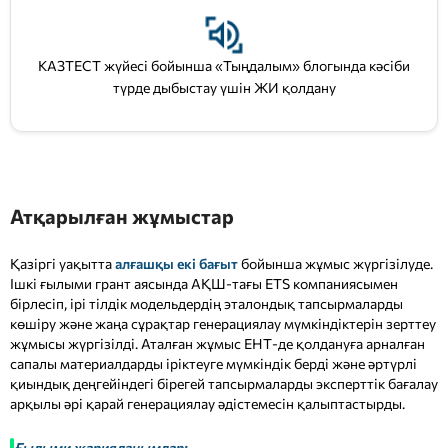
КАЗТЕСТ жүйесі бойынша «Тыңдалым» блогында кәсіби
түрде дыбыстау үшін ЖИ қолдану
Атқарылған жұмыстар
Қазіргі уақытта
алғашқы екі бағыт
бойынша жұмыс жүргізілуде.
Ішкі ғылыми грант аясында АҚШ-тағы ETS компаниясымен
бірлесіп, ірі тілдік модельдердің эталондық тапсырмаларды
көшіру және жаңа сұрақтар генерациялау мүмкіндіктерін зерттеу
жұмысы жүргізілді. Аталған жұмыс ЕНТ-де қолдануға арналған
сапалы материалдарды іріктеуге мүмкіндік берді және әртүрлі
қиындық деңгейіндегі бірегей тапсырмаларды эксперттік бағалау
арқылы әрі қарай генерациялау әдістемесін қалыптастырды.
Ғылыми жарияланымдар: