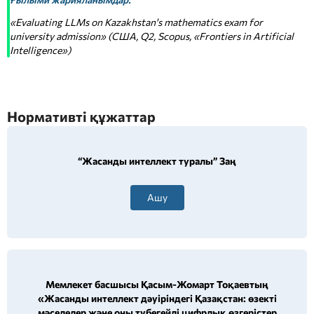
«Evaluating LLMs on Kazakhstan's mathematics exam for
university admission» (США, Q2, Scopus, «Frontiers in Artificial
Intelligence»)
Нормативті құжаттар
“Жасанды интеллект туралы” Заң
Ашу
Мемлекет басшысы Қасым-Жомарт Тоқаевтың
«Жасанды интеллект дәуіріндегі Қазақстан: өзекті
мәселелер және оны түбегейлі цифрлық өзгерістер