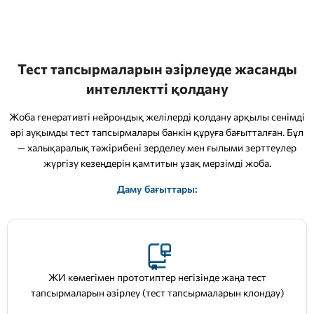
Тест тапсырмаларын әзірлеуде жасанды
интеллектті қолдану
Жоба генеративті нейрондық желілерді қолдану арқылы сенімді
әрі ауқымды тест тапсырмалары банкін құруға бағытталған. Бұл
— халықаралық тәжірибені зерделеу мен ғылыми зерттеулер
жүргізу кезеңдерін қамтитын ұзақ мерзімді жоба.
Даму бағыттары:
ЖИ көмегімен прототиптер негізінде жаңа тест
тапсырмаларын әзірлеу (тест тапсырмаларын клондау)