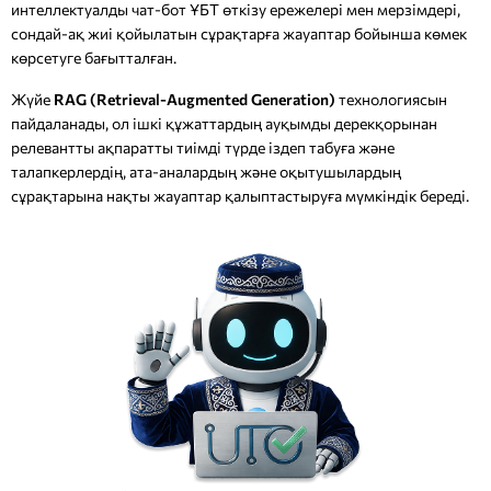
интеллектуалды чат-бот ҰБТ өткізу ережелері мен мерзімдері,
сондай-ақ жиі қойылатын сұрақтарға жауаптар бойынша көмек
көрсетуге бағытталған.
Жүйе
RAG (Retrieval-Augmented Generation)
технологиясын
пайдаланады, ол ішкі құжаттардың ауқымды дерекқорынан
релевантты ақпаратты тиімді түрде іздеп табуға және
талапкерлердің, ата-аналардың және оқытушылардың
сұрақтарына нақты жауаптар қалыптастыруға мүмкіндік береді.