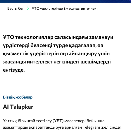
Басты бет
ҰТО үдерістеріндегі жасанды интеллект
ҰТО технологиялар саласындағы заманауи
үрдістерді белсенді түрде қадағалап, өз
қызметтік үдерістерін оңтайландыру үшін
жасанды интеллект негізіндегі шешімдерді
енгізуде.
Біздің жобалар
AI Talapker
Ұлттық бірыңғай тестілеу (ҰБТ) мәселелері бойынша
азаматтарды ақпараттандыруға арналған Telegram желісіндегі