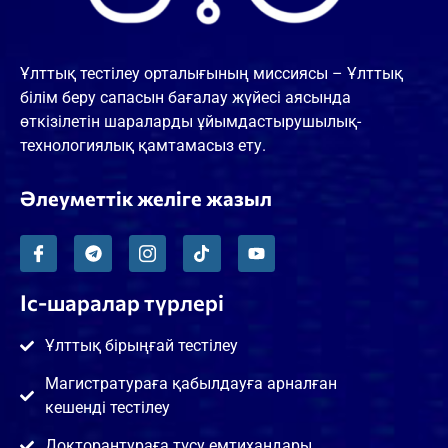
Ұлттық тестілеу орталығының миссиясы – Ұлттық
білім беру сапасын бағалау жүйесі аясында
өткізілетін шараларды ұйымдастырушылық-
технологиялық қамтамасыз ету.
Әлеуметтік желіге жазыл
Іс-шаралар түрлері
Ұлттық бірыңғай тестілеу
Магистратураға қабылдауға арналған
кешенді тестілеу
Докторантураға түсу емтихандары