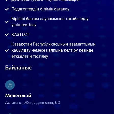
Педагогтердің білімін бағалау
Бірінші басшы лауазымына тағайындау
үшін тестілеу
ҚАЗТЕСТ
Қазақстан Республикасының азаматтығын
қабылдау немесе қалпына келтіру кезінде
өткізілетін тестілеу
Байланыс
Мекенжай
Астана қ., Жеңіс даңғылы, 60