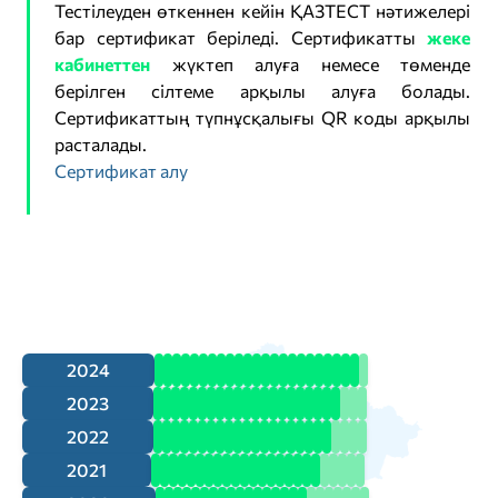
Тестілеуден өткеннен кейін ҚАЗТЕСТ нәтижелері
бар сертификат беріледі. Сертификатты
жеке
кабинеттен
жүктеп алуға немесе төменде
берілген сілтеме арқылы алуға болады.
Сертификаттың түпнұсқалығы QR коды арқылы
расталады.
Сертификат алу
2024
2023
2022
2021