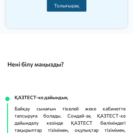
Толығырақ
Нені білу маңызды?
ҚАЗТЕСТ-ке дайындық
Байқау сынағын тікелей жеке кабинетте
тапсыруға болады. Сондай-ақ ҚАЗТЕСТ-ке
дайындалу кезінде ҚАЗТЕСТ бөліміндегі
тақырыптар тізімімен, оқулықтар тізімімен,