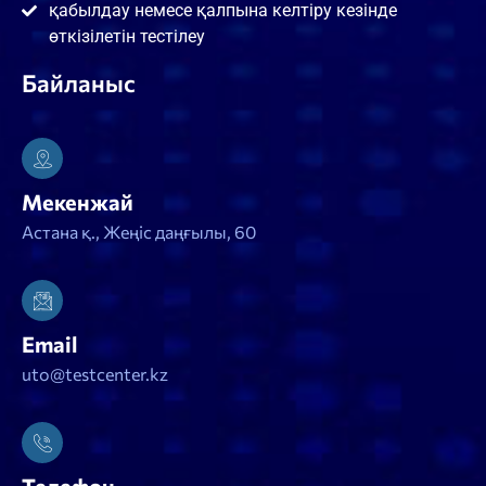
қабылдау немесе қалпына келтіру кезінде
өткізілетін тестілеу
Байланыс
Мекенжай
Астана қ., Жеңіс даңғылы, 60
Email
uto@testcenter.kz