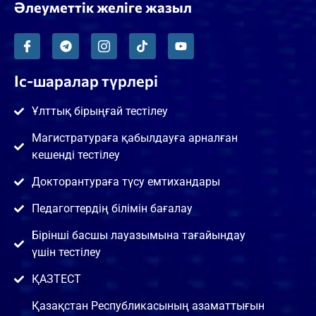
Әлеуметтік желіге жазыл
Іс-шаралар түрлері
Ұлттық бірыңғай тестілеу
Магистратураға қабылдауға арналған
кешенді тестілеу
Докторантураға түсу емтихандары
Педагогтердің білімін бағалау
Бірінші басшы лауазымына тағайындау
үшін тестілеу
ҚАЗТЕСТ
Қазақстан Республикасының азаматтығын