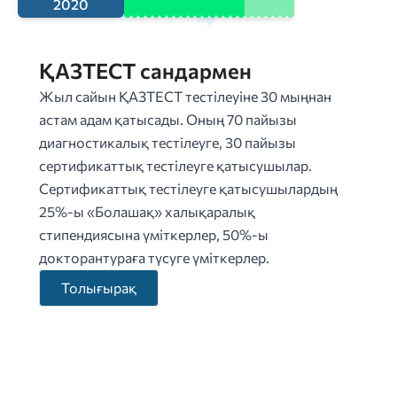
2020
ҚАЗТЕСТ сандармен
Жыл сайын ҚАЗТЕСТ тестілеуіне 30 мыңнан
астам адам қатысады. Оның 70 пайызы
диагностикалық тестілеуге, 30 пайызы
сертификаттық тестілеуге қатысушылар.
Сертификаттық тестілеуге қатысушылардың
25%-ы «Болашақ» халықаралық
стипендиясына үміткерлер, 50%-ы
докторантураға түсуге үміткерлер.
Толығырақ