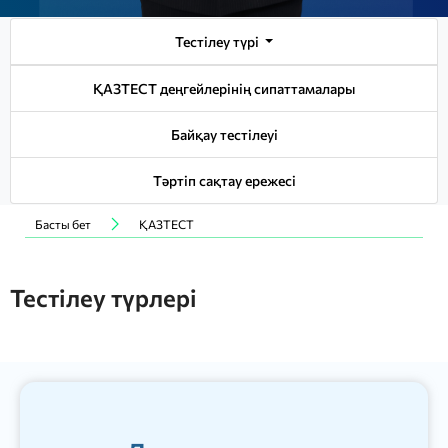
Тестілеу түрі
ҚАЗТЕСТ деңгейлерінің сипаттамалары
Байқау тестілеуі
Тәртіп сақтау ережесі
Басты бет
ҚАЗТЕСТ
Тестілеу түрлері