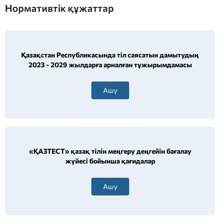
Нормативтік құжаттар
Қазақстан Республикасында тіл саясатын дамытудың
2023 - 2029 жылдарға арналған тұжырымдамасы
Ашу
«ҚАЗТЕСТ» қазақ тілін меңгеру деңгейін бағалау
жүйесі бойынша қағидалар
Ашу