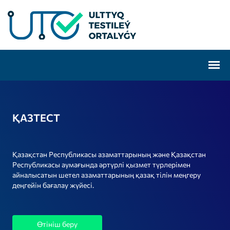
ҚАЗТЕСТ
Қазақстан Республикасы азаматтарының және Қазақстан
Республикасы аумағында әртүрлі қызмет түрлерімен
айналысатын шетел азаматтарының қазақ тілін меңгеру
деңгейін бағалау жүйесі.
Өтініш беру