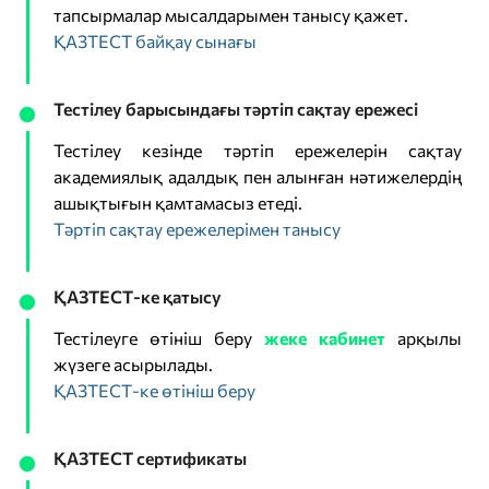
тапсырмалар мысалдарымен танысу қажет.
ҚАЗТЕСТ байқау сынағы
Тестілеу барысындағы тәртіп сақтау ережесі
Тестілеу кезінде тәртіп ережелерін сақтау
академиялық адалдық пен алынған нәтижелердің
ашықтығын қамтамасыз етеді.
Тәртіп сақтау ережелерімен танысу
ҚАЗТЕСТ-ке қатысу
Тестілеуге өтініш беру
жеке кабинет
арқылы
жүзеге асырылады.
ҚАЗТЕСТ-ке өтініш беру
ҚАЗТЕСТ сертификаты