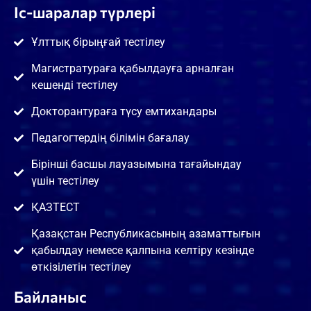
Іс-шаралар түрлері
Ұлттық бірыңғай тестілеу
Магистратураға қабылдауға арналған
кешенді тестілеу
Докторантураға түсу емтихандары
Педагогтердің білімін бағалау
Бірінші басшы лауазымына тағайындау
үшін тестілеу
ҚАЗТЕСТ
Қазақстан Республикасының азаматтығын
қабылдау немесе қалпына келтіру кезінде
өткізілетін тестілеу
Байланыс