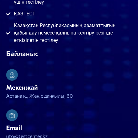
үшін тестілеу
ҚАЗТЕСТ
Қазақстан Республикасының азаматтығын
қабылдау немесе қалпына келтіру кезінде
өткізілетін тестілеу
Байланыс
Мекенжай
Астана қ., Жеңіс даңғылы, 60
Email
uto@testcenter.kz