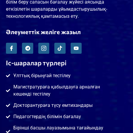
білім беру сапасын бағалау жүйесі аясында
өткізілетін шараларды ұйымдастырушылық-
технологиялық қамтамасыз ету.
Әлеуметтік желіге жазыл
Іс-шаралар түрлері
Ұлттық бірыңғай тестілеу
Магистратураға қабылдауға арналған
кешенді тестілеу
Докторантураға түсу емтихандары
Педагогтердің білімін бағалау
Бірінші басшы лауазымына тағайындау