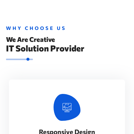
WHY CHOOSE US
We Are Creative
IT Solution Provider
Responsive Design
Our experience design arm, method, helps
Responsive Design
businesses connect the dots