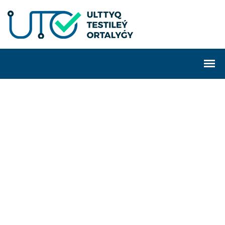
W
e
P
r
o
v
i
d
e
O
u
t
s
o
u
r
c
e
d
s
e
c
i
v
r
e
I
T
S
f
S
l
i
s
s
B