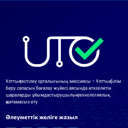
Ұлттық тестілеу орталығының миссиясы – Ұлттық білім
беру сапасын бағалау жүйесі аясында өткізілетін
шараларды ұйымдастырушылық-технологиялық
қамтамасыз ету.
Әлеуметтік желіге жазыл