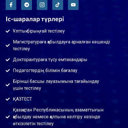
Іс-шаралар түрлері
Ұлттық бірыңғай тестілеу
Магистратураға қабылдауға арналған кешенді
тестілеу
Докторантураға түсу емтихандары
Педагогтердің білімін бағалау
Бірінші басшы лауазымына тағайындау
үшін тестілеу
ҚАЗТЕСТ
Қазақстан Республикасының азаматтығын
қабылдау немесе қалпына келтіру кезінде
өткізілетін тестілеу