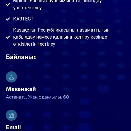
Бірінші басшы лауазымына тағайындау
үшін тестілеу
ҚАЗТЕСТ
Қазақстан Республикасының азаматтығын
қабылдау немесе қалпына келтіру кезінде
өткізілетін тестілеу
Байланыс
Мекенжай
Астана қ., Жеңіс даңғылы, 60
Email