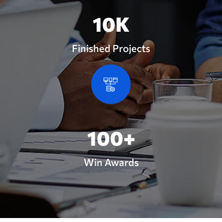
10
K
Finished Projects
100
+
Win Awards