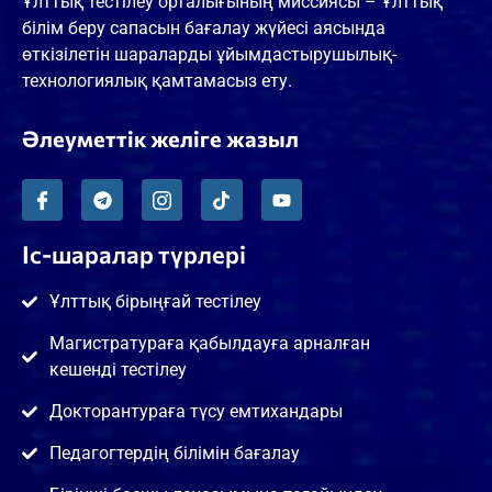
Ұлттық тестілеу орталығының миссиясы – Ұлттық
білім беру сапасын бағалау жүйесі аясында
өткізілетін шараларды ұйымдастырушылық-
технологиялық қамтамасыз ету.
Әлеуметтік желіге жазыл
Іс-шаралар түрлері
Ұлттық бірыңғай тестілеу
Магистратураға қабылдауға арналған
кешенді тестілеу
Докторантураға түсу емтихандары
Педагогтердің білімін бағалау