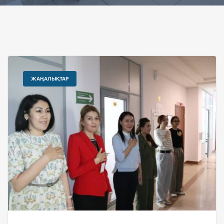
ЖАҢАЛЫҚТАР