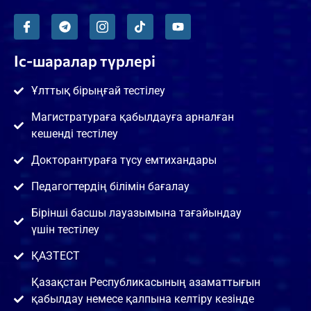
Іс-шаралар түрлері
Ұлттық бірыңғай тестілеу
Магистратураға қабылдауға арналған
кешенді тестілеу
Докторантураға түсу емтихандары
Педагогтердің білімін бағалау
Бірінші басшы лауазымына тағайындау
үшін тестілеу
ҚАЗТЕСТ
Қазақстан Республикасының азаматтығын
қабылдау немесе қалпына келтіру кезінде