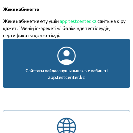
Жеке кабинетте
Жеке кабинетке өту үшін
app.testcenter.kz
сайтына кіру
қажет. "Менің іс-әрекетім" бөлімінде тестілеудің
сертификаты қолжетімді.
Сайттағы пайдаланушының жеке кабинеті
app.testcenter.kz