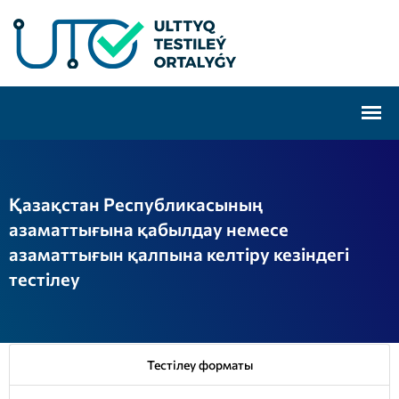
Қазақстан Республикасының
азаматтығына қабылдау немесе
азаматтығын қалпына келтіру кезіндегі
тестілеу
Тестілеу форматы