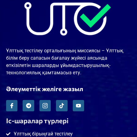
Ұлттық тестілеу орталығының миссиясы – Ұлттық
білім беру сапасын бағалау жүйесі аясында
өткізілетін шараларды ұйымдастырушылық-
технологиялық қамтамасыз ету.
Әлеуметтік желіге жазыл
Іс-шаралар түрлері
Ұлттық бірыңғай тестілеу