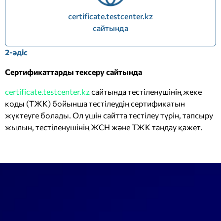
certificate.testcenter.kz
сайтында
2-әдіс
Сертификаттарды тексеру сайтында
certificate.testcenter.kz
сайтында тестіленушінің жеке
коды (ТЖК) бойынша тестілеудің сертификатын
жүктеуге болады. Ол үшін сайтта тестілеу түрін, тапсыру
жылын, тестіленушінің ЖСН және ТЖК таңдау қажет.