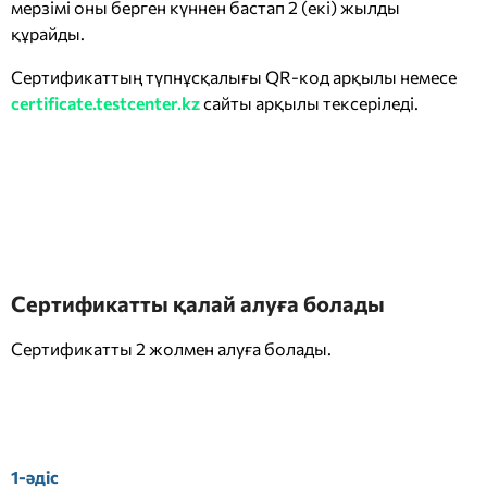
мерзімі оны берген күннен бастап 2 (екі) жылды
құрайды.
Сертификаттың түпнұсқалығы QR-код арқылы немесе
certificate.testcenter.kz
сайты арқылы тексеріледі.
Сертификатты қалай алуға болады
Сертификатты 2 жолмен алуға болады.
1-әдіс