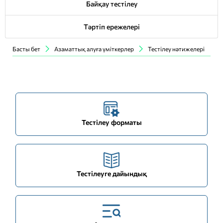
Байқау тестілеу
Тәртіп ережелері
Басты бет
Азаматтық алуға үміткерлер
Тестілеу нәтижелері
Тестілеу форматы
Тестілеуге дайындық