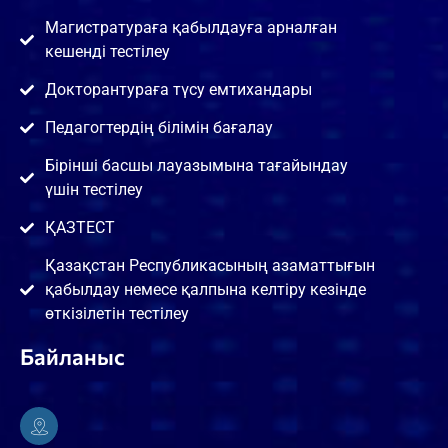
Магистратураға қабылдауға арналған
кешенді тестілеу
Докторантураға түсу емтихандары
Педагогтердің білімін бағалау
Бірінші басшы лауазымына тағайындау
үшін тестілеу
ҚАЗТЕСТ
Қазақстан Республикасының азаматтығын
қабылдау немесе қалпына келтіру кезінде
өткізілетін тестілеу
Байланыс