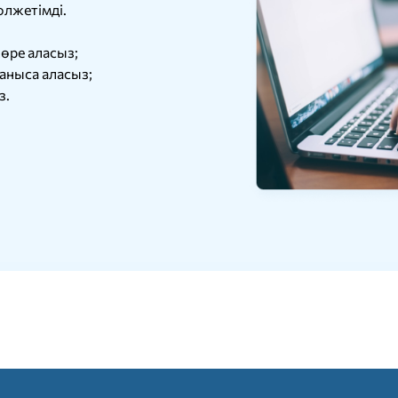
олжетімді.
өре аласыз;
таныса аласыз;
з.