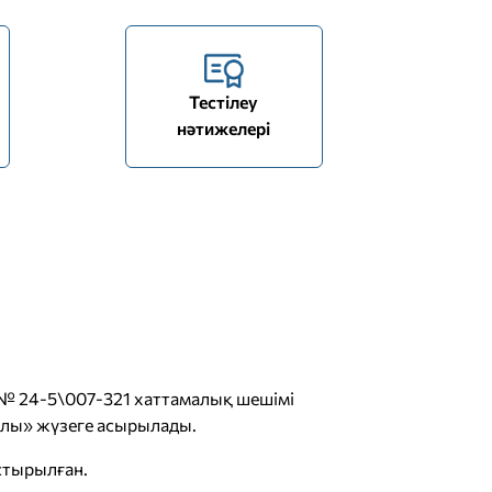
Тестілеу
нәтижелері
 № 24-5\007-321 хаттамалық шешімі
уралы» жүзеге асырылады.
астырылған.