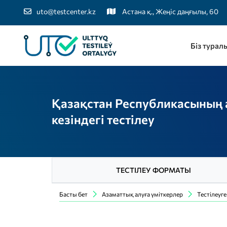
uto@testcenter.kz
Астана қ., Жеңіс даңғылы, 60
Біз турал
Қазақстан Республикасының 
кезіндегі тестілеу
ТЕСТІЛЕУ ФОРМАТЫ
Басты бет
Азаматтық алуға үміткерлер
Тестілеуг