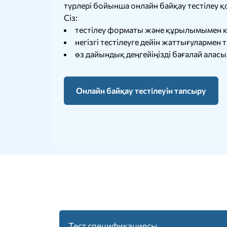
түрлері бойынша онлайн байқау тестілеу қ
Сіз:
тестілеу форматы және құрылымымен к
негізгі тестілеуге дейін жаттығулармен 
өз дайындық деңгейіңізді бағалай аласы
Онлайн байқау тестілеуін тапсыру
Тест спецификациясы