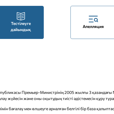
Тестілеуге
Апелляция
дайындық
еспубликасы Премьер-Министрінің 2005 жылғы 3 қазандағы
ағалау жүйесін және оны оқытудың тиісті әдістемесін құру т
ілімін бағалау мен өлшеуге арналған белгілі бір база қалыпт