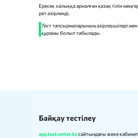
Ересек халыққа арналған қазақ тілін меңгер
рет әзірленді.
Тест тапсырмаларының әзірлеушілері м
құрамы болып табылады.
Байқау тестілеу
app.testcenter.kz
сайтындағы жеке кабинетт