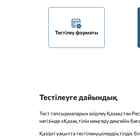
Тестілеу форматы
Тестілеуге дайындық
Тест тапсырмаларын әзірлеу Қазақстан Р
негізінде «Қазақ тілін меңгеру деңгейін б
Қазіргі уақытта тестіленушілердің тілдік б