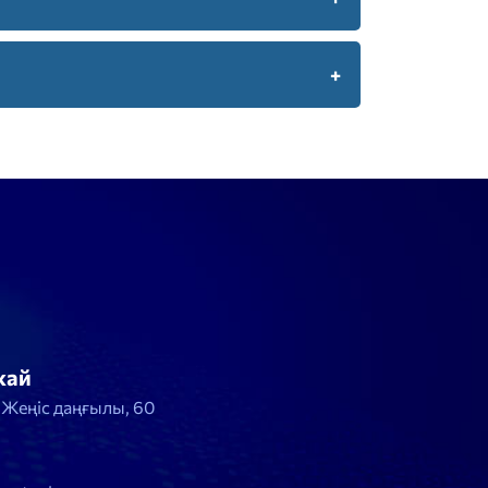
жай
, Жеңіс даңғылы, 60