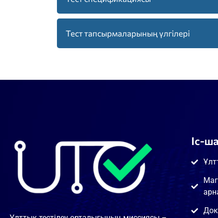
Қазақстан тарихы
Тест тапсырмаларының үлгілері
Қазақ тілі
Қазақстан тарихы
Қазақстан Республикасы Конституциясын
Тыңдалым
Оқылым
Конституция
Іс-ш
Ұлт
Маг
арн
Док
Ұлттық тестілеу орталығының миссиясы –