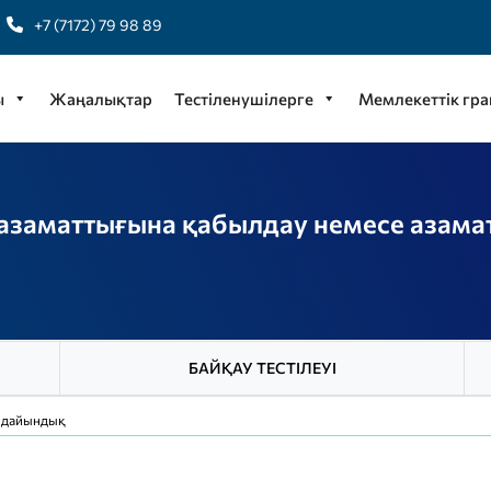
+7 (7172) 79 98 89
ы
Жаңалықтар
Тестіленушілерге
Мемлекеттік гра
азаматтығына қабылдау немесе азамат
БАЙҚАУ ТЕСТІЛЕУІ
е дайындық