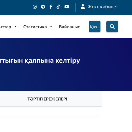
Жеке кабинет
нттар
Статистика
Байланыс
тығын қалпына келтіру
ТӘРТІП ЕРЕЖЕЛЕРІ