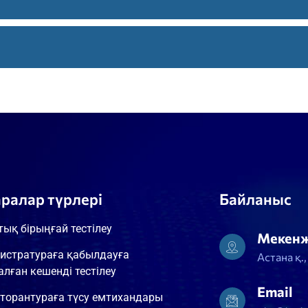
ың негіздері
аралар түрлері
Байланыс
тық бірыңғай тестілеу
Мекен
истратураға қабылдауға
Астана қ.
алған кешенді тестілеу
Email
торантураға түсу емтихандары