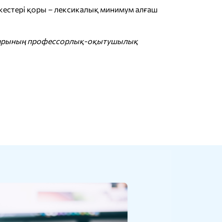
тіркестері қоры – лексикалық минимум алғаш
ындарының профессорлық-оқытушылық