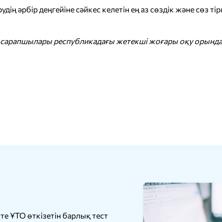
удің әрбір деңгейіне сәйкес келетін ең аз сөздік және сөз 
ен сарапшылары республикадағы жетекші жоғары оқу ор
е ҰТО өткізетін барлық тест