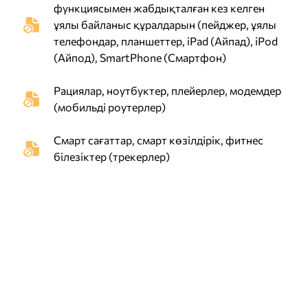
функциясымен жабдықталған кез келген
ұялы байланыс құралдарын (пейджер, ұялы
телефондар, планшеттер, iPad (Айпад), iPod
(Айпод), SmartPhone (Смартфон)
Рациялар, ноутбуктер, плейерлер, модемдер
(мобильді роутерлер)
Смарт сағаттар, смарт көзілдірік, фитнес
білезіктер (трекерлер)
Диктофон, сымды және сымсыз
құлаққаптар, микроқұлаққаптар,
микрофондар, сымсыз бейнекамераларды
GPS (ДжиПиЭс) навигаторларды, GPS
(ДжиПиЭс) трекерлерді, қашықтан басқару
құрылғыларын, сондай-ақ мынадай
стандарттарда жұмыс істейтін басқа да