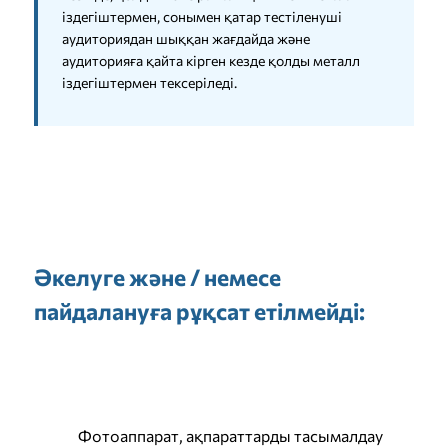
іздегіштермен, сонымен қатар тестіленуші
аудиториядан шыққан жағдайда және
аудиторияға қайта кірген кезде қолды металл
іздегіштермен тексеріледі.
Әкелуге және / немесе
пайдалануға рұқсат етілмейді:
Фотоаппарат, ақпараттарды тасымалдау