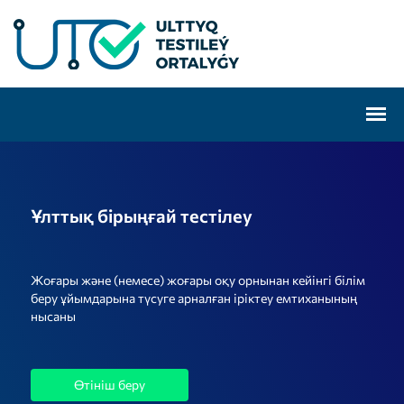
Ұлттық бірыңғай тестілеу
Жоғары және (немесе) жоғары оқу орнынан кейінгі білім
беру ұйымдарына түсуге арналған іріктеу емтиханының
нысаны
Өтініш беру