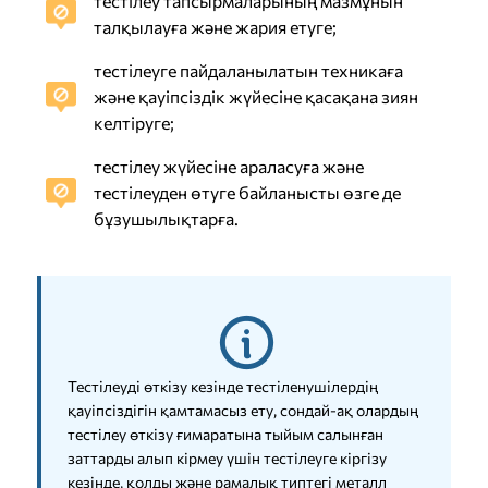
тестілеу тапсырмаларының мазмұнын
талқылауға және жария етуге;
тестілеуге пайдаланылатын техникаға
және қауіпсіздік жүйесіне қасақана зиян
келтіруге;
тестілеу жүйесіне араласуға және
тестілеуден өтуге байланысты өзге де
бұзушылықтарға.
Тестілеуді өткізу кезінде тестіленушілердің
қауіпсіздігін қамтамасыз ету, сондай-ақ олардың
тестілеу өткізу ғимаратына тыйым салынған
заттарды алып кірмеу үшін тестілеуге кіргізу
кезінде, қолды және рамалық типтегі металл