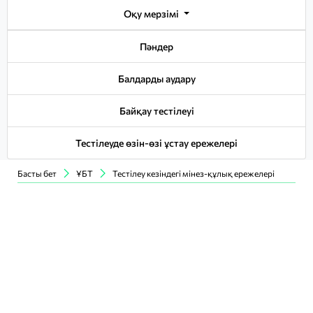
Оқу мерзімі
Пәндер
Балдарды аудару
Байқау тестілеуі
Тестілеуде өзін-өзі ұстау ережелері
Басты бет
ҰБТ
Тестілеу кезіндегі мінез-құлық ережелері