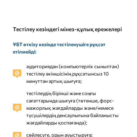
Тестілеу кезіндегі мінез-құлық ережелері
ҰБТ өткізу кезінде тестіленушіге рұқсат
етілмейді:
аудиториядан (компьютерлік сыныптан)
тестілеу әкімшісінің рұқсатынсыз 10
минуттан артық шығуға;
тестілеудің бірінші және соңғы
сағаттарында шығуға (төтенше, форс-
мажорлық жағдайларды және/немесе
түсушілердің денсаулығына байланысты
жағдайларды қоспағанда);
сөйлесуге, орын ауыстыруға;