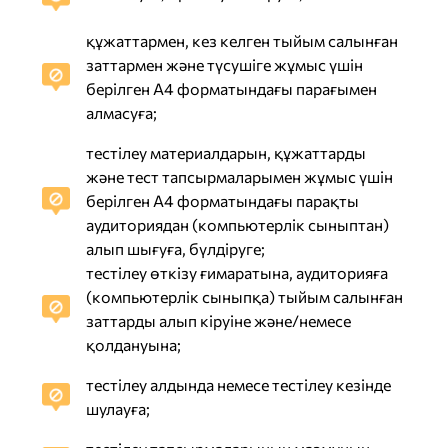
құжаттармен, кез келген тыйым салынған
заттармен және түсушіге жұмыс үшін
берілген А4 форматындағы парағымен
алмасуға;
тестілеу материалдарын, құжаттарды
және тест тапсырмаларымен жұмыс үшін
берілген А4 форматындағы парақты
аудиториядан (компьютерлік сыныптан)
алып шығуға, бүлдіруге;
тестілеу өткізу ғимаратына, аудиторияға
(компьютерлік сыныпқа) тыйым салынған
заттарды алып кіруіне және/немесе
қолдануына;
тестілеу алдында немесе тестілеу кезінде
шулауға;