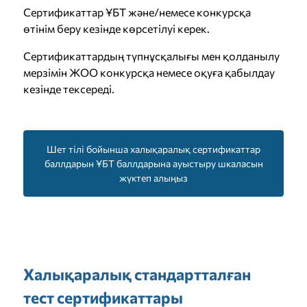
Сертификаттар ҰБТ және/немесе конкурсқа
өтінім беру кезінде көрсетілуі керек.
Сертификаттардың түпнұсқалығы мен қолданылу
мерзімін ЖОО конкурсқа немесе оқуға қабылдау
кезінде тексереді.
Шет тілі бойынша халықаралық сертификаттар
баллдарын ҰБТ баллдарына ауыстыру шкаласын
жүктеп алыңыз
Халықаралық стандартталған
тест сертификаттары