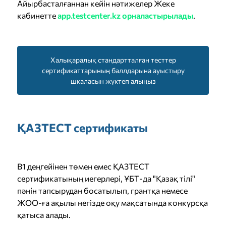
Айырбасталғаннан кейін нәтижелер Жеке
кабинетте
app.testcenter.kz орналастырылады
.
Халықаралық стандартталған тесттер
сертификаттарының баллдарына ауыстыру
шкаласын жүктеп алыңыз
ҚАЗТЕСТ сертификаты
B1 деңгейінен төмен емес ҚАЗТЕСТ
сертификатының иегерлері, ҰБТ-да "Қазақ тілі"
пәнін тапсырудан босатылып, грантқа немесе
ЖОО-ға ақылы негізде оқу мақсатында конкурсқа
қатыса алады.