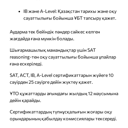
IB және A-Level: Қазақстан тарихы және оқу
сауаттылығы бойынша ҰБТ тапсыру қажет.
Аударма тек бейіндік пәндер сәйкес келген
жағдайда ғана мүмкін болады.
Шығармашылық мамандықтар үшін SAT
reasoning-тен оқу сауаттылығы бойынша ұпайлар
ғана ескеріледі.
SAT, ACT, IB, A-Level сертификаттарын жүйеге 10
сәуірден 25 сәуірге дейін жүктеу қажет.
ҰТО құжаттарды ағымдағы жылдың 12 маусымына
дейін қарайды.
Сертификаттардың түпнұсқалығын жоғары оқу
орындарының қабылдау комиссиялары тексереді.