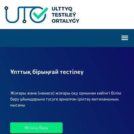
Ұлттық бірыңғай тестілеу
Жоғары және (немесе) жоғары оқу орнынан кейінгі білім
беру ұйымдарына түсуге арналған іріктеу емтиханының
нысаны
Өтініш беру