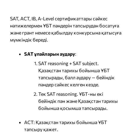
SAT, ACT, IB, A-Level сертификаттары сәйкес
нәтижелермен ҰБТ пәндерін тапсырудан босатуға
және грант немесе қабылдау конкурсына қатысуға
мүмкіндік береді.
SAT ұпайларын аудару
:
SAT reasoning + SAT subject.
Қазақстан тарихы бойынша ҰБТ
тапсырады, балл аудару — бейіндік
пәндер сәйкес келген кезде.
Тек SAT reasoning. ҰБТ-ны екі
бейіндік пән және Қазақстан тарихы
бойынша қосымша тапсырады.
ACT: Қазақстан тарихы бойынша ҰБТ
тапсыру қажет.