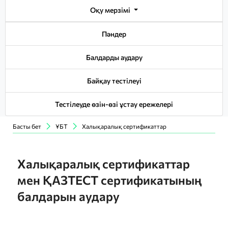
Оқу мерзімі
Пәндер
Балдарды аудару
Байқау тестілеуі
Тестілеуде өзін-өзі ұстау ережелері
Басты бет
ҰБТ
Халықаралық сертификаттар
Халықаралық сертификаттар
мен ҚАЗТЕСТ сертификатының
балдарын аудару