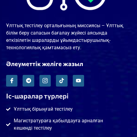
Ұлттық тестілеу орталығының миссиясы – Ұлттық
білім беру сапасын бағалау жүйесі аясында
өткізілетін шараларды ұйымдастырушылық-
технологиялық қамтамасыз ету.
Әлеуметтік желіге жазыл
Іс-шаралар түрлері
Ұлттық бірыңғай тестілеу
Магистратураға қабылдауға арналған
кешенді тестілеу