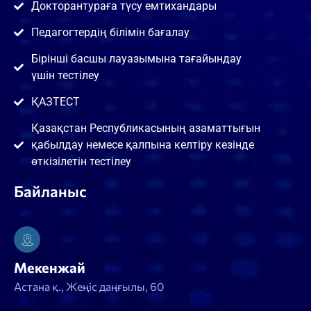
Докторантураға түсу емтихандары
Педагогтердің білімін бағалау
Бірінші басшы лауазымына тағайындау
үшін тестілеу
ҚАЗТЕСТ
Қазақстан Республикасының азаматтығын
қабылдау немесе қалпына келтіру кезінде
өткізілетін тестілеу
Байланыс
Мекенжай
Астана қ., Жеңіс даңғылы, 60