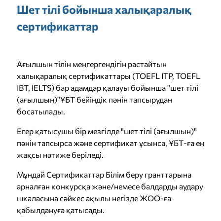
Шет тілі бойынша халықаралық
сертификаттар
Ағылшын тілін меңгергендігін растайтын
халықаралық сертификаттары (TOEFL ITP, TOEFL
IBT, IELTS) бар адамдар қалауы бойынша "шет тілі
(ағылшын)"ҰБТ бейіндік пәнін тапсырудан
босатылады.
Егер қатысушы бір мезгілде "шет тілі (ағылшын)"
пәнін тапсырса және сертификат ұсынса, ҰБТ-ға ең
жақсы нәтиже беріледі.
Мұндай Сертификаттар Білім беру гранттарына
арналған конкурсқа және/немесе балдарды аудару
шкаласына сәйкес ақылы негізде ЖОО-ға
қабылдануға қатысады.