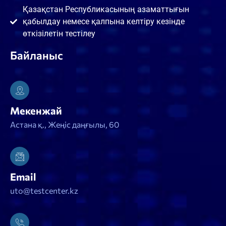
Қазақстан Республикасының азаматтығын
қабылдау немесе қалпына келтіру кезінде
өткізілетін тестілеу
Байланыс
Мекенжай
Астана қ., Жеңіс даңғылы, 60
Email
uto@testcenter.kz