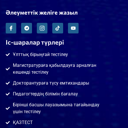
Әлеуметтік желіге жазыл
Іс-шаралар түрлері
Ұлттық бірыңғай тестілеу
Магистратураға қабылдауға арналған
кешенді тестілеу
Докторантураға түсу емтихандары
Педагогтердің білімін бағалау
Бірінші басшы лауазымына тағайындау
үшін тестілеу
ҚАЗТЕСТ