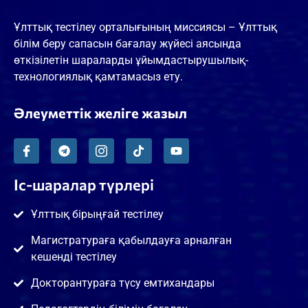
Ұлттық тестілеу орталығының миссиясы – Ұлттық
білім беру сапасын бағалау жүйесі аясында
өткізілетін шараларды ұйымдастырушылық-
технологиялық қамтамасыз ету.
Әлеуметтік желіге жазыл
Іс-шаралар түрлері
Ұлттық бірыңғай тестілеу
Магистратураға қабылдауға арналған
кешенді тестілеу
Докторантураға түсу емтихандары