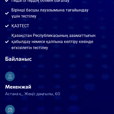
Педагогтердің білімін бағалау
Бірінші басшы лауазымына тағайындау
үшін тестілеу
ҚАЗТЕСТ
Қазақстан Республикасының азаматтығын
қабылдау немесе қалпына келтіру кезінде
өткізілетін тестілеу
Байланыс
Мекенжай
Астана қ., Жеңіс даңғылы, 60