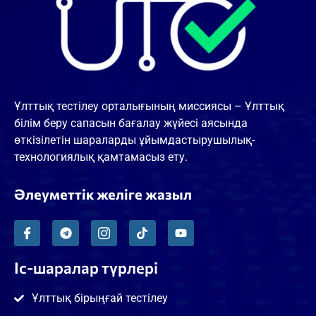
Ұлттық тестілеу орталығының миссиясы – Ұлттық
білім беру сапасын бағалау жүйесі аясында
өткізілетін шараларды ұйымдастырушылық-
технологиялық қамтамасыз ету.
Әлеуметтік желіге жазыл
Іс-шаралар түрлері
Ұлттық бірыңғай тестілеу