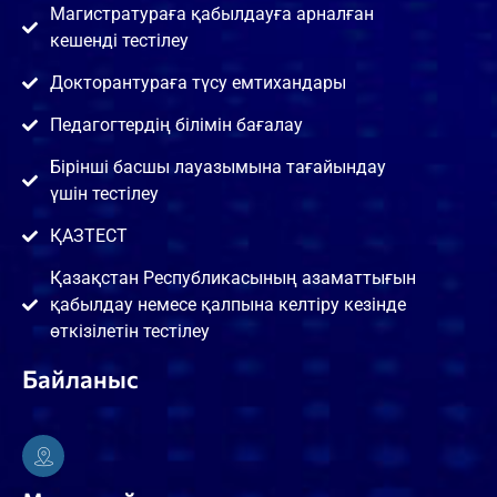
Магистратураға қабылдауға арналған
кешенді тестілеу
Докторантураға түсу емтихандары
Педагогтердің білімін бағалау
Бірінші басшы лауазымына тағайындау
үшін тестілеу
ҚАЗТЕСТ
Қазақстан Республикасының азаматтығын
қабылдау немесе қалпына келтіру кезінде
өткізілетін тестілеу
Байланыс