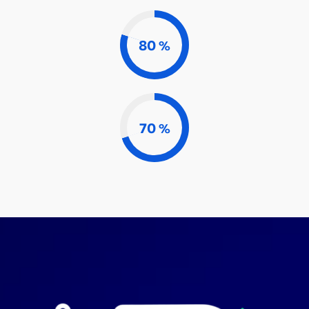
80
%
70
%