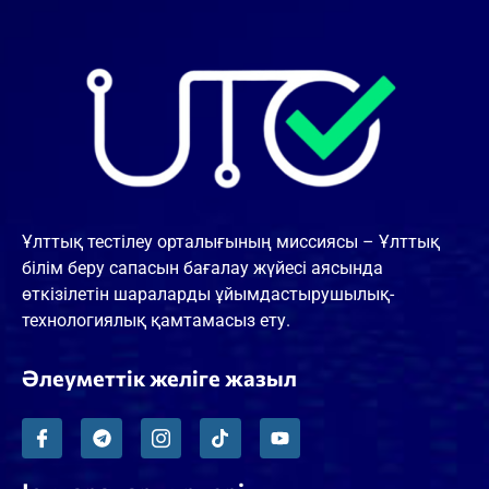
Ұлттық тестілеу орталығының миссиясы – Ұлттық
білім беру сапасын бағалау жүйесі аясында
өткізілетін шараларды ұйымдастырушылық-
технологиялық қамтамасыз ету.
Әлеуметтік желіге жазыл