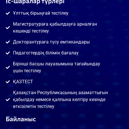
Іс-шаралар түрлері
Ұлттық бірыңғай тестілеу
Магистратураға қабылдауға арналған
кешенді тестілеу
Докторантураға түсу емтихандары
Педагогтердің білімін бағалау
Бірінші басшы лауазымына тағайындау
үшін тестілеу
ҚАЗТЕСТ
Қазақстан Республикасының азаматтығын
қабылдау немесе қалпына келтіру кезінде
өткізілетін тестілеу
Байланыс