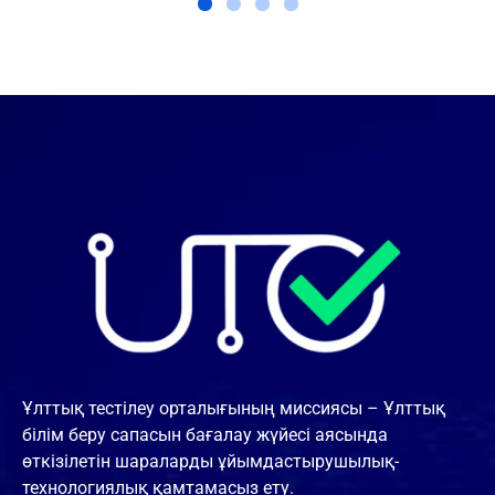
Ұлттық тестілеу орталығының миссиясы – Ұлттық
білім беру сапасын бағалау жүйесі аясында
өткізілетін шараларды ұйымдастырушылық-
технологиялық қамтамасыз ету.