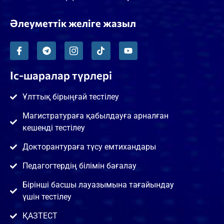
Әлеуметтік желіге жазыл
Іс-шаралар түрлері
Ұлттық бірыңғай тестілеу
Магистратураға қабылдауға арналған
кешенді тестілеу
Докторантураға түсу емтихандары
Педагогтердің білімін бағалау
Бірінші басшы лауазымына тағайындау
үшін тестілеу
ҚАЗТЕСТ