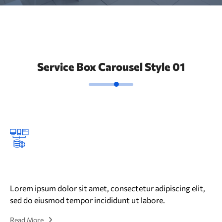
Service Box Carousel Style 01
Web Development
U
,
Lorem ipsum dolor sit amet, consectetur adipiscing elit,
Lo
sed do eiusmod tempor incididunt ut labore.
se
Read More
Re