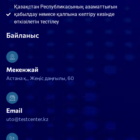
Қазақстан Республикасының азаматтығын
қабылдау немесе қалпына келтіру кезінде
өткізілетін тестілеу
Байланыс
Мекенжай
Астана қ., Жеңіс даңғылы, 60
Email
uto@testcenter.kz