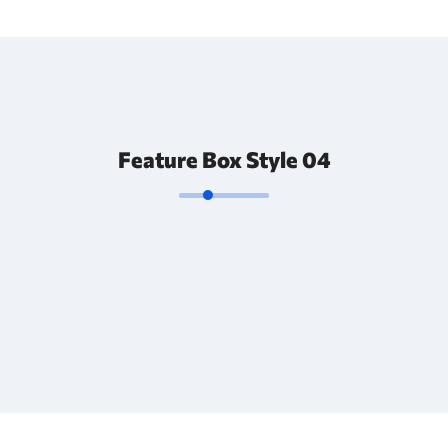
Feature Box Style 04
Web Development
UI/UX Design
Digital Marketing