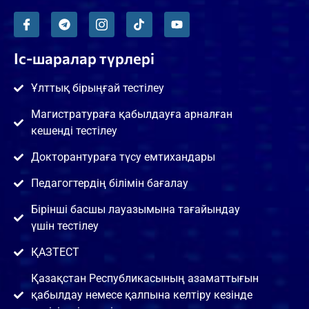
Іс-шаралар түрлері
Ұлттық бірыңғай тестілеу
Магистратураға қабылдауға арналған
кешенді тестілеу
Докторантураға түсу емтихандары
Педагогтердің білімін бағалау
Бірінші басшы лауазымына тағайындау
үшін тестілеу
ҚАЗТЕСТ
Қазақстан Республикасының азаматтығын
қабылдау немесе қалпына келтіру кезінде