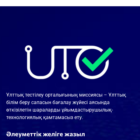
Ұлттық тестілеу орталығының миссиясы – Ұлттық
білім беру сапасын бағалау жүйесі аясында
өткізілетін шараларды ұйымдастырушылық-
технологиялық қамтамасыз ету.
Әлеуметтік желіге жазыл