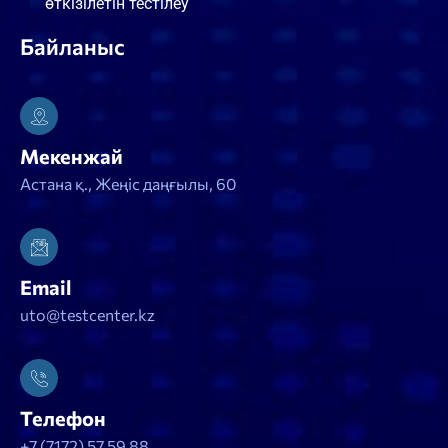
өткізілетін тестілеу
Байланыс
Мекенжай
Астана қ., Жеңіс даңғылы, 60
Email
uto@testcenter.kz
Телефон
+7 (7172) 57 59 88