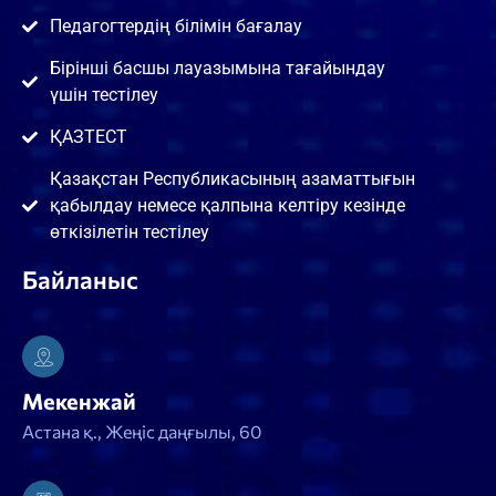
Педагогтердің білімін бағалау
Бірінші басшы лауазымына тағайындау
үшін тестілеу
ҚАЗТЕСТ
Қазақстан Республикасының азаматтығын
қабылдау немесе қалпына келтіру кезінде
өткізілетін тестілеу
Байланыс
Мекенжай
Астана қ., Жеңіс даңғылы, 60