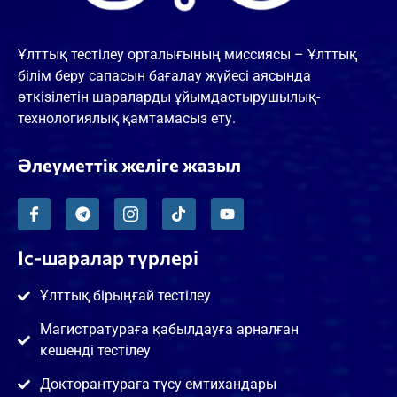
Ұлттық тестілеу орталығының миссиясы – Ұлттық
білім беру сапасын бағалау жүйесі аясында
өткізілетін шараларды ұйымдастырушылық-
технологиялық қамтамасыз ету.
Әлеуметтік желіге жазыл
Іс-шаралар түрлері
Ұлттық бірыңғай тестілеу
Магистратураға қабылдауға арналған
кешенді тестілеу
Докторантураға түсу емтихандары