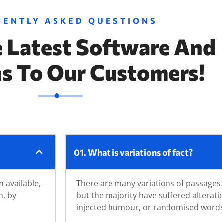
UENTLY ASKED QUESTIONS
e Latest Software And
ns To Our Customers!
01. What is variations of fact?
 available,
There are many variations of passages
m, by
but the majority have suffered alterat
injected humour, or randomised word