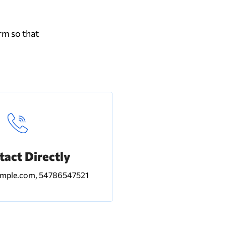
rm so that
tact Directly
ple.com, 54786547521