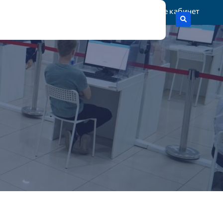
Жеке кабинет
тік гранттар
Статистика
Байланыс