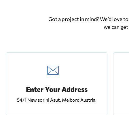
Got a project in mind? We’d love to 
we can get
Enter Your Address
54/1 New sorini Asut, Melbord Austria.