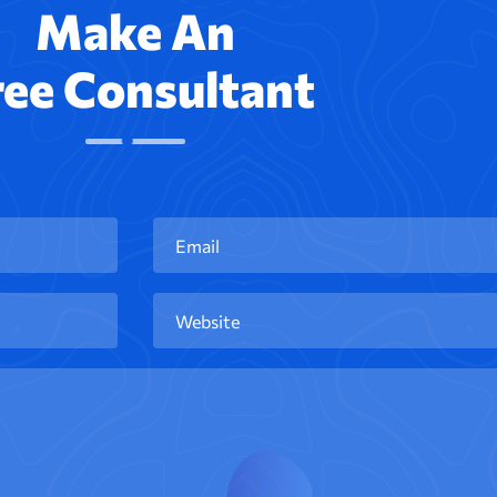
Make An
ree Consultant