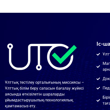
Іс-ш
Ұлт
Маг
арн
Док
Ұлттық тестілеу орталығының миссиясы –
Пед
Ұлттық білім беру сапасын бағалау жүйесі
аясында өткізілетін шараларды
Бір
ұйымдастырушылық-технологиялық
тағ
қамтамасыз ету.