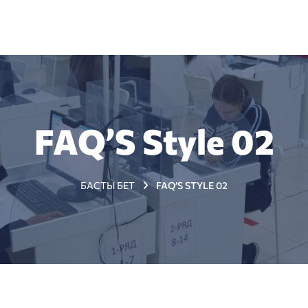
+7 (7172) 79 98 89
з туралы
Жаңалықтар
Тестіленушілерге
Мемлекет
FAQ’S Style 02
БАСТЫ БЕТ
FAQ’S STYLE 02