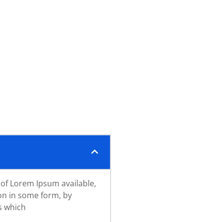
 of Lorem Ipsum available,
ion in some form, by
s which