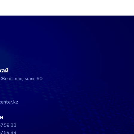
жай
, Жеңіс даңғылы, 60
enter.kz
н
57 59 88
57 59 89