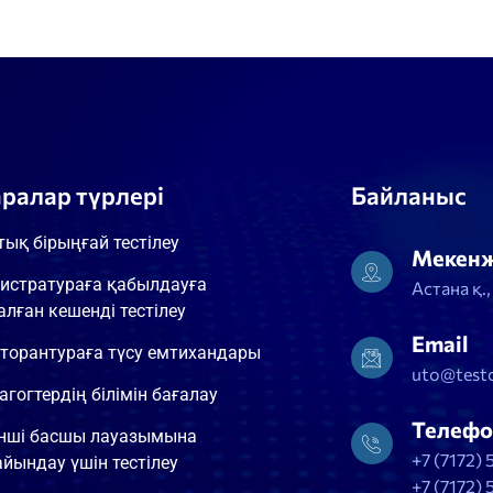
аралар түрлері
Байланыс
тық бірыңғай тестілеу
Мекен
истратураға қабылдауға
Астана қ.
алған кешенді тестілеу
Email
торантураға түсу емтихандары
uto@testc
агогтердің білімін бағалау
Телефо
інші басшы лауазымына
+7 (7172) 
айындау үшін тестілеу
+7 (7172) 