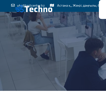
uto@testcenter.kz
Астана қ., Жеңіс даңғылы, 60
Бі