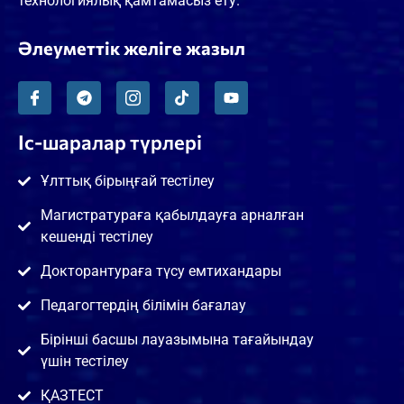
технологиялық қамтамасыз ету.
Әлеуметтік желіге жазыл
Іс-шаралар түрлері
Ұлттық бірыңғай тестілеу
Магистратураға қабылдауға арналған
кешенді тестілеу
Докторантураға түсу емтихандары
Педагогтердің білімін бағалау
Бірінші басшы лауазымына тағайындау
үшін тестілеу
ҚАЗТЕСТ