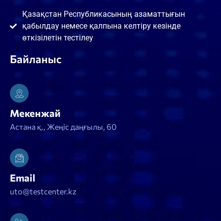
Қазақстан Республикасының азаматтығын
қабылдау немесе қалпына келтіру кезінде
өткізілетін тестілеу
Байланыс
Мекенжай
Астана қ., Жеңіс даңғылы, 60
Email
uto@testcenter.kz