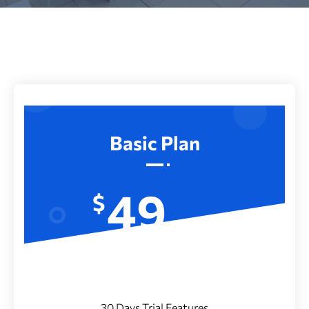
Basic Plan
49
$
/Month
30 Days Trial Features