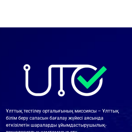
Ұлттық тестілеу орталығының миссиясы – Ұлттық
білім беру сапасын бағалау жүйесі аясында
өткізілетін шараларды ұйымдастырушылық-