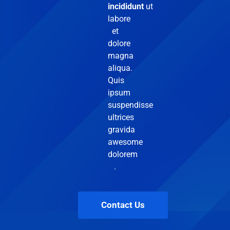
incididunt
ut
labore
et
dolore
magna
aliqua.
Quis
ipsum
suspendisse
ultrices
gravida
awesome
dolorem
.
Contact Us