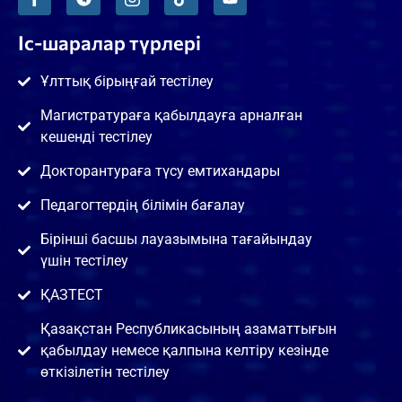
Іс-шаралар түрлері
Ұлттық бірыңғай тестілеу
Магистратураға қабылдауға арналған
кешенді тестілеу
Докторантураға түсу емтихандары
Педагогтердің білімін бағалау
Бірінші басшы лауазымына тағайындау
үшін тестілеу
ҚАЗТЕСТ
Қазақстан Республикасының азаматтығын
қабылдау немесе қалпына келтіру кезінде
өткізілетін тестілеу