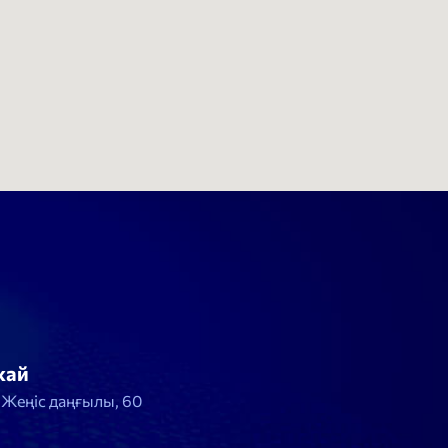
жай
, Жеңіс даңғылы, 60