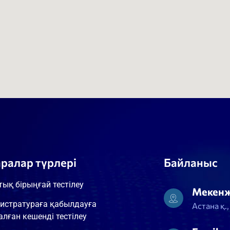
аралар түрлері
Байланыс
тық бірыңғай тестілеу
Мекен
истратураға қабылдауға
Астана қ.
алған кешенді тестілеу