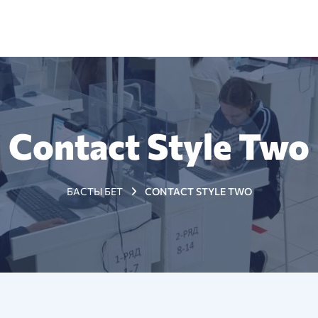
+7 (7172) 79 98 89
з туралы
Жаңалықтар
Тестіленушілерге
Мемлекет
Contact Style Two
БАСТЫ БЕТ
CONTACT STYLE TWO