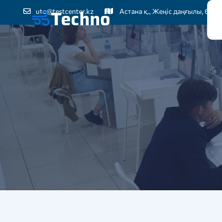
uto@testcenter.kz
Астана қ., Жеңіс даңғылы, 60
Бі