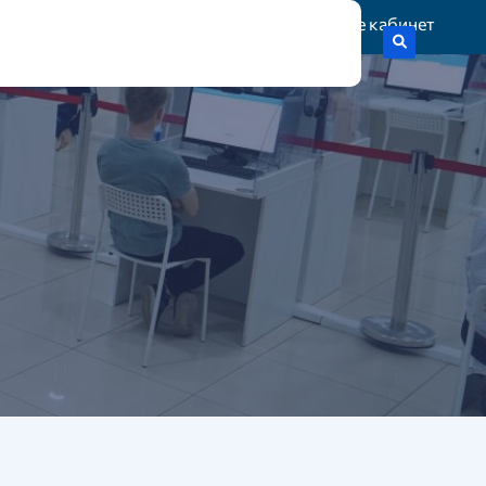
Жеке кабинет
тік гранттар
Статистика
Байланыс