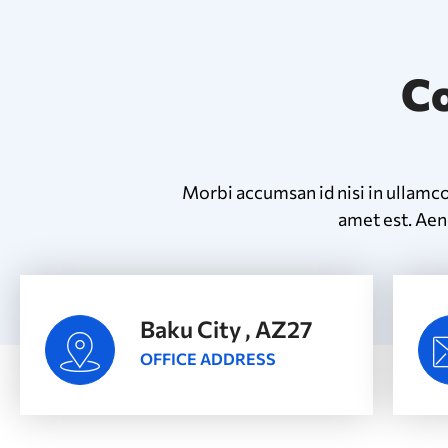
Co
Morbi accumsan id nisi in ullamc
amet est. Aene
Baku City , AZ27
OFFICE ADDRESS