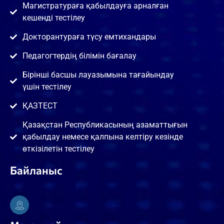
Магистратураға қабылдауға арналған
кешенді тестілеу
Докторантураға түсу емтихандары
Педагогтердің білімін бағалау
Бірінші басшы лауазымына тағайындау
үшін тестілеу
ҚАЗТЕСТ
Қазақстан Республикасының азаматтығын
қабылдау немесе қалпына келтіру кезінде
өткізілетін тестілеу
Байланыс