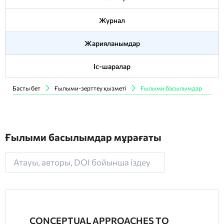
Журнал
Жарияланымдар
Іс-шаралар
Басты бет
Ғылыми-зерттеу қызметі
Ғылыми басылымдар
Ғылыми басылымдар мұрағаты
CONCEPTUAL APPROACHES TO