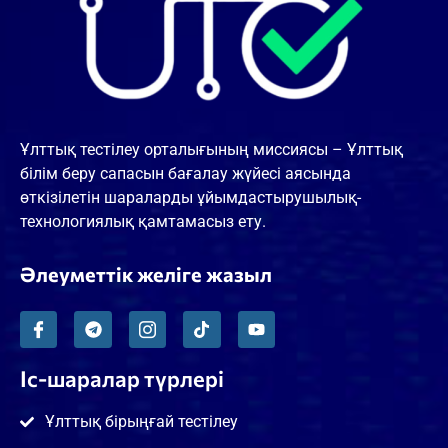
Ұлттық тестілеу орталығының миссиясы – Ұлттық
білім беру сапасын бағалау жүйесі аясында
өткізілетін шараларды ұйымдастырушылық-
технологиялық қамтамасыз ету.
Әлеуметтік желіге жазыл
Іс-шаралар түрлері
Ұлттық бірыңғай тестілеу