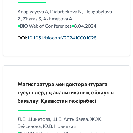
Anapiyayeva A, Didarbekova N, Tleugabylova
Z, Zharas S, Akhmetova A
BIO Web of Conferences
8.04.2024
DOI:
10.1051/bioconf/202410001028
Магистратура мен докторантураға
түсушілердің аналитикалық ойлауын
бағалау: Қазақстан тәжірибесі
Л.Е. Шинетова, Ш.Б. Алтыбаева, Ж.Ж.
Бейсенова, Ю.В. Новицкая