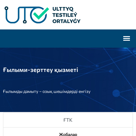
Ғылыми-зерттеу қызметі
Ғылымды дамыту – озық шешімдерді енгізу
ҒТК
Жобалар