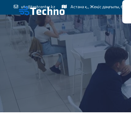
uto@testcenter.kz
Астана қ., Жеңіс даңғылы, 60
Бі