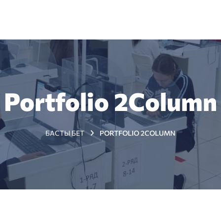
+7 (7172) 79 98 89
з туралы
Жаңалықтар
Тестіленушілерге
Мемлекет
Portfolio 2Column
БАСТЫ БЕТ
PORTFOLIO 2COLUMN