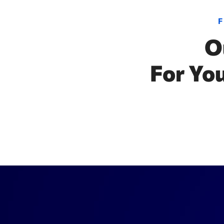
O
For You