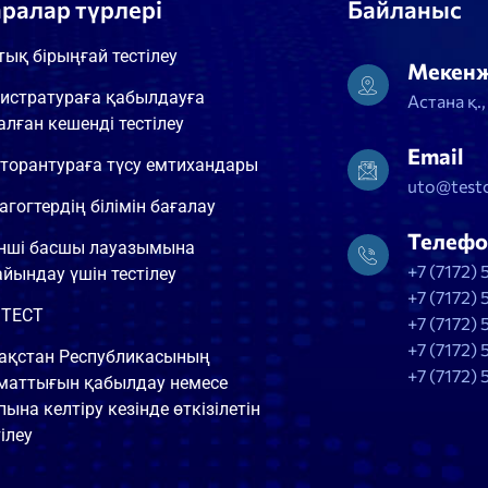
аралар түрлері
Байланыс
тық бірыңғай тестілеу
Мекен
истратураға қабылдауға
Астана қ.
алған кешенді тестілеу
Email
торантураға түсу емтихандары
uto@testc
агогтердің білімін бағалау
Телефо
інші басшы лауазымына
+7 (7172) 
айындау үшін тестілеу
+7 (7172) 
ТЕСТ
+7 (7172) 
+7 (7172) 
ақстан Республикасының
+7 (7172) 
маттығын қабылдау немесе
пына келтіру кезінде өткізілетін
ілеу