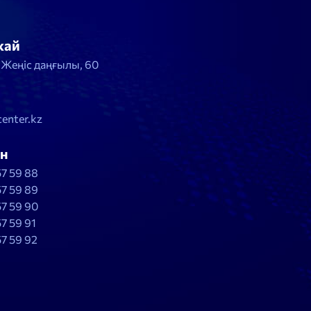
жай
, Жеңіс даңғылы, 60
enter.kz
н
57 59 88
57 59 89
57 59 90
57 59 91
57 59 92