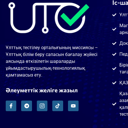
Іс-ш
Ұлт
Маг
арн
Док
Ұлттық тестілеу орталығының миссиясы –
Пед
Ұлттық білім беру сапасын бағалау жүйесі
аясында өткізілетін шараларды
Бір
ұйымдастырушылық-технологиялық
тағ
қамтамасыз ету.
ҚАЗ
Әлеуметтік желіге жазыл
Қаз
аза
қал
тест