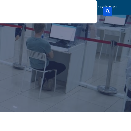
Жеке кабинет
тік гранттар
Статистика
Байланыс