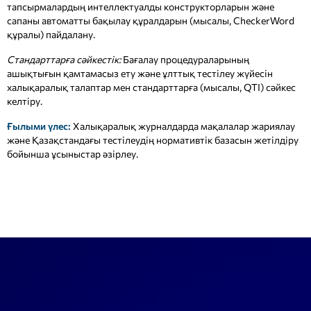
тапсырмалардың интеллектуалды конструкторларын және
сапаны автоматты бақылау құралдарын (мысалы, CheckerWord
құралы) пайдалану.
Стандарттарға сәйкестік:
Бағалау процедураларының
ашықтығын қамтамасыз ету және ұлттық тестілеу жүйесін
халықаралық талаптар мен стандарттарға (мысалы, QTI) сәйкес
келтіру.
Ғылыми үлес:
Халықаралық журналдарда мақалалар жариялау
және Қазақстандағы тестілеудің нормативтік базасын жетілдіру
бойынша ұсыныстар әзірлеу.