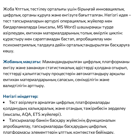
Жоба Ұлттық тестілеу орталығы үшін бірыңғай инновациялық
цифрлық ортаны құруға және енгізуге бағытталған. Негізгі идея –
тест тапсырмаларын әртүрлі операциялық жүйелер мен
бағдарламаларда (мысалы, MS Word) шашыраңқы түрде
әзірлеуден, емтихан материалдарының толық өмірлік циклін:
құрастыру мен сараптамадан бастап, апробациялау мен
психометриялық талдауға дейін орталықтандырылған басқаруға
көшу.
Жобаның мақсаты:
Мамандандырылған цифрлық платформаны
енгізу және заманауи статистикалық әдістерді қолдана отырып,
тесттерді қалыптастыру процестерін автоматтандыру арқылы
емтихан материалдарының сапасын, сенімділігін және
валидтілігін арттыру.
Негізгі міндеттер:
Тест әзірлеуге арналған цифрлық платформаларды
қолданудың халықаралық және отандық тәжірибесін зерделеу
(мысалы, AQA, ETS жүйелері).
Тапсырмалар банкін басқару жүйесінің функционалын
апробациялау, тапсырмаларды басқарудың цифрлық
платформасы элементтерін ұлттық контекстке бейімдеу.