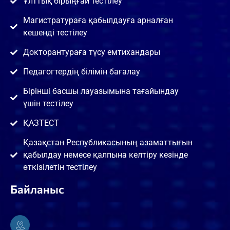
Ұлттық бірыңғай тестілеу
Магистратураға қабылдауға арналған
кешенді тестілеу
Докторантураға түсу емтихандары
Педагогтердің білімін бағалау
Бірінші басшы лауазымына тағайындау
үшін тестілеу
ҚАЗТЕСТ
Қазақстан Республикасының азаматтығын
қабылдау немесе қалпына келтіру кезінде
өткізілетін тестілеу
Байланыс