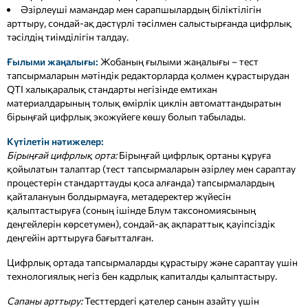
Әзірлеуші мамандар мен сарапшылардың біліктілігін
арттыру, сондай-ақ дәстүрлі тәсілмен салыстырғанда цифрлық
тәсілдің тиімділігін талдау.
Ғылыми жаңалығы:
Жобаның ғылыми жаңалығы – тест
тапсырмаларын мәтіндік редакторларда қолмен құрастырудан
QTI халықаралық стандарты негізінде емтихан
материалдарының толық өмірлік циклін автоматтандыратын
бірыңғай цифрлық экожүйеге көшу болып табылады.
Күтілетін нәтижелер:
Бірыңғай цифрлық орта:
Бірыңғай цифрлық ортаны құруға
қойылатын талаптар (тест тапсырмаларын әзірлеу мен сараптау
процестерін стандарттауды қоса алғанда) тапсырмалардың
қайталануын болдырмауға, метадеректер жүйесін
қалыптастыруға (соның ішінде Блум таксономиясының
деңгейлерін көрсетумен), сондай-ақ ақпараттық қауіпсіздік
деңгейін арттыруға бағытталған.
Цифрлық ортада тапсырмаларды құрастыру және сараптау үшін
технологиялық негіз бен кадрлық капиталды қалыптастыру.
Сапаны арттыру:
Тесттердегі қателер санын азайту үшін