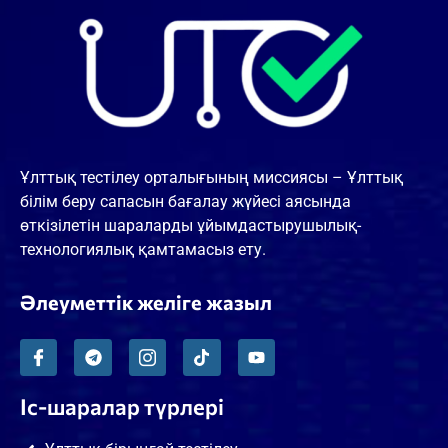
Ұлттық тестілеу орталығының миссиясы – Ұлттық
білім беру сапасын бағалау жүйесі аясында
өткізілетін шараларды ұйымдастырушылық-
технологиялық қамтамасыз ету.
Әлеуметтік желіге жазыл
Іс-шаралар түрлері