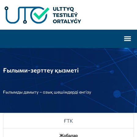
Ғылыми-зерттеу қызметі
Ғылымды дамыту – озық шешімдерді енгізу
ҒТК
Жобалар