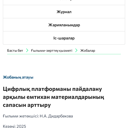
Журнал
Жарияланымдар
Іс-шаралар
Басты бет
Ғылыми-зерттеу қызметі
Жобалар
Жобаның атауы
Цифрлық платформаны пайдалану
арқылы емтихан материалдарының
сапасын арттыру
Ғылыми жетекшісі: Н.А. Дидарбекова
Кезеңі: 2025