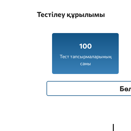
Тестілеу құрылымы
100
Тест тапсырмаларының
саны
Бө