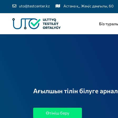
uto@testcenter.kz
Астана қ., Жеңіс даңғылы, 60
Біз турал
Ағылшын тілін білуге арна
Өтініш беру