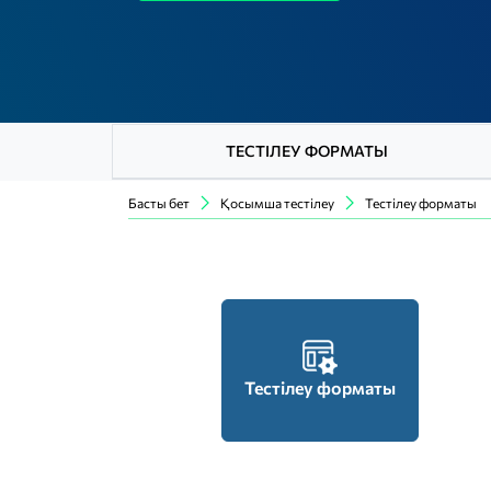
ТЕСТІЛЕУ ФОРМАТЫ
Басты бет
Қосымша тестілеу
Тестілеу форматы
Тестілеу форматы