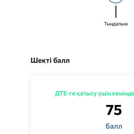
Тыңдалым
Шекті балл
ДТЕ-ге қатысу үшін кемінд
75
балл