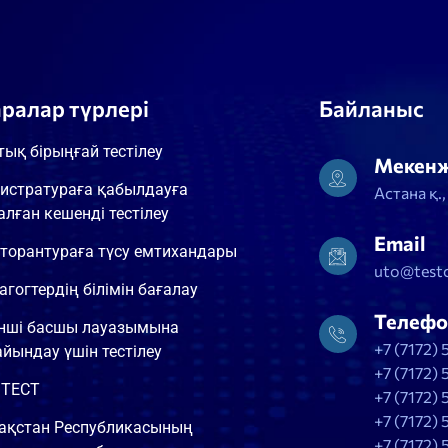
аралар түрлері
Байланыс
тық бірыңғай тестілеу
Мекен
истратураға қабылдауға
Астана қ.
алған кешенді тестілеу
Email
торантураға түсу емтихандары
uto@testc
агогтердің білімін бағалау
Телефо
інші басшы лауазымына
+7 (7172) 
айындау үшін тестілеу
+7 (7172) 
ТЕСТ
+7 (7172) 
+7 (7172) 
ақстан Республикасының
+7 (7172) 