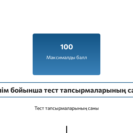
100
Максималды балл
лім бойынша тест тапсырмаларының с
Тест тапсырмаларының саны