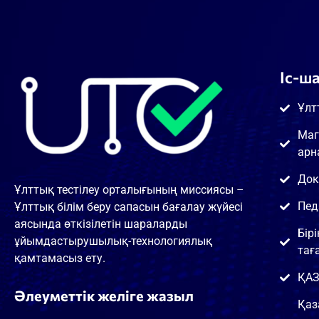
Іс-ш
Ұлт
Маг
арн
Док
Ұлттық тестілеу орталығының миссиясы –
Пед
Ұлттық білім беру сапасын бағалау жүйесі
аясында өткізілетін шараларды
Бір
ұйымдастырушылық-технологиялық
тағ
қамтамасыз ету.
ҚАЗ
Әлеуметтік желіге жазыл
Қаз