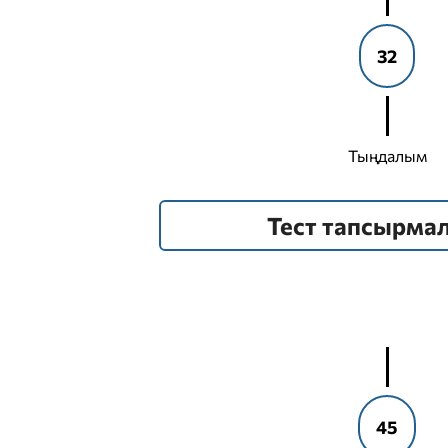
32
Тыңдалым
Тест тапсырма
45