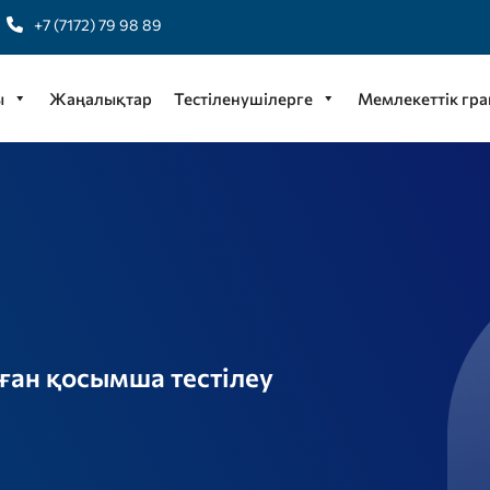
+7 (7172) 79 98 89
ы
Жаңалықтар
Тестіленушілерге
Мемлекеттік гра
лған қосымша тестілеу