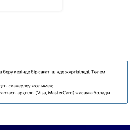
 беру кезінде бір сағат ішінде жүргізіледі. Төлем
дты сканерлеу жолымен;
картасы арқылы (Visa, MasterCard) жасауға болады