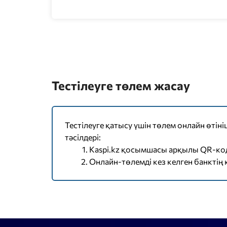
Тестілеуге төлем жасау
Тестілеуге қатысу үшін төлем онлайн өтініш
тәсілдері:
Kaspi.kz қосымшасы арқылы QR-ко
Онлайн-төлемді кез келген банктің 