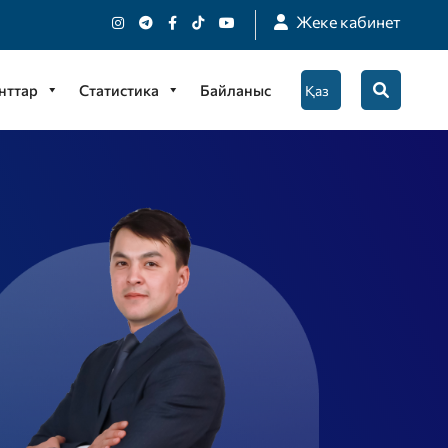
Жеке кабинет
нттар
Статистика
Байланыс