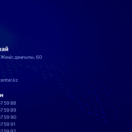
жай
, Жеңіс даңғылы, 60
enter.kz
н
57 59 88
57 59 89
57 59 90
57 59 91
57 59 92