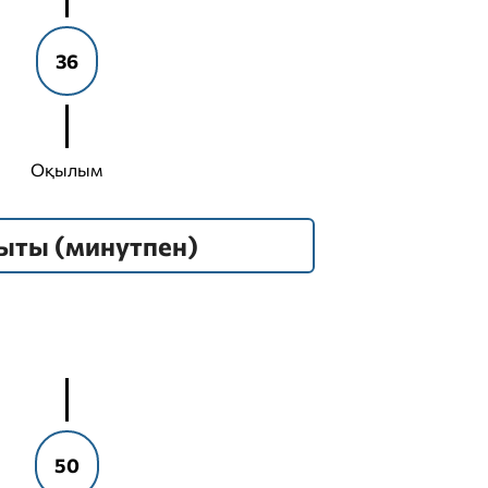
36
Оқылым
ыты (минутпен)
50