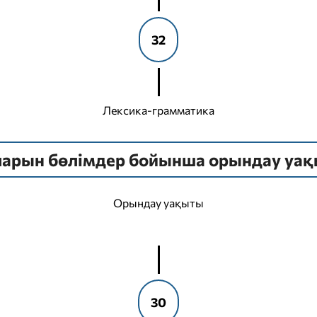
32
Лексика-грамматика
ларын бөлімдер бойынша орындау уақ
Орындау уақыты
30