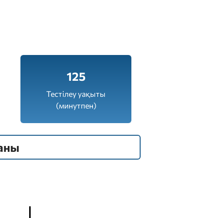
125
Тестілеу уақыты
(минутпен)
аны