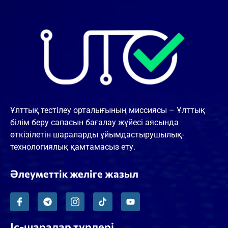
Ұлттық тестілеу орталығының миссиясы – Ұлттық
білім беру сапасын бағалау жүйесі аясында
өткізілетін шараларды ұйымдастырушылық-
технологиялық қамтамасыз ету.
Әлеуметтік желіге жазыл
Іс-шаралар түрлері