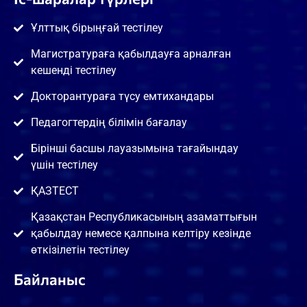
Ұлттық бірыңғай тестілеу
Магистратураға қабылдауға арналған
кешенді тестілеу
Докторантураға түсу емтихандары
Педагогтердің білімін бағалау
Бірінші басшы лауазымына тағайындау
үшін тестілеу
ҚАЗТЕСТ
Қазақстан Республикасының азаматтығын
қабылдау немесе қалпына келтіру кезінде
өткізілетін тестілеу
Байланыс