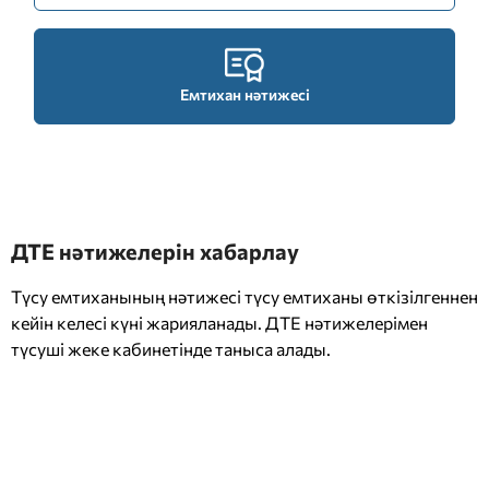
Емтихан нәтижесі
ДТЕ нәтижелерін хабарлау
Түсу емтиханының нәтижесі түсу емтиханы өткізілгеннен
кейін келесі күні жарияланады. ДТЕ нәтижелерімен
түсуші жеке кабинетінде таныса алады.