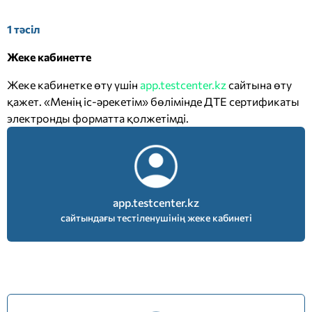
1 тәсіл
Жеке кабинетте
Жеке кабинетке өту үшін
app.testcenter.kz
сайтына өту
қажет. «Менің іс-әрекетім» бөлімінде ДТЕ сертификаты
электронды форматта қолжетімді.
app.testcenter.kz
сайтындағы тестіленушінің жеке кабинеті