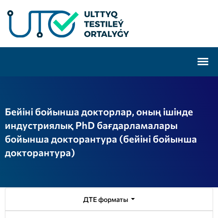
Бейіні бойынша докторлар, оның ішінде
индустриялық PhD бағдарламалары
бойынша докторантура (бейіні бойынша
докторантура)
ДТЕ форматы