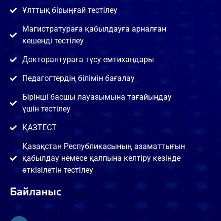
Ұлттық бірыңғай тестілеу
Магистратураға қабылдауға арналған
кешенді тестілеу
Докторантураға түсу емтихандары
Педагогтердің білімін бағалау
Бірінші басшы лауазымына тағайындау
үшін тестілеу
ҚАЗТЕСТ
Қазақстан Республикасының азаматтығын
қабылдау немесе қалпына келтіру кезінде
өткізілетін тестілеу
Байланыс