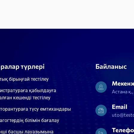
аралар түрлері
Байланыс
тық бірыңғай тестілеу
Мекен
истратураға қабылдауға
Астана қ.
алған кешенді тестілеу
Email
торантураға түсу емтихандары
uto@testc
агогтердің білімін бағалау
Телефо
інші басшы лауазымына