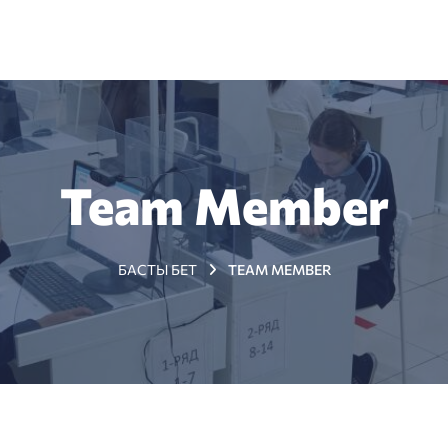
+7 (7172) 79 98 89
з туралы
Жаңалықтар
Тестіленушілерге
Мемлекет
Team Member
БАСТЫ БЕТ
TEAM MEMBER