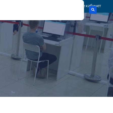
Жеке кабинет
тік гранттар
Статистика
Байланыс