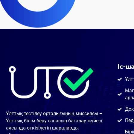
Іс-ш
Ұлт
Маг
арн
Док
Ұлттық тестілеу орталығының миссиясы –
Пед
Ұлттық білім беру сапасын бағалау жүйесі
аясында өткізілетін шараларды
Бір