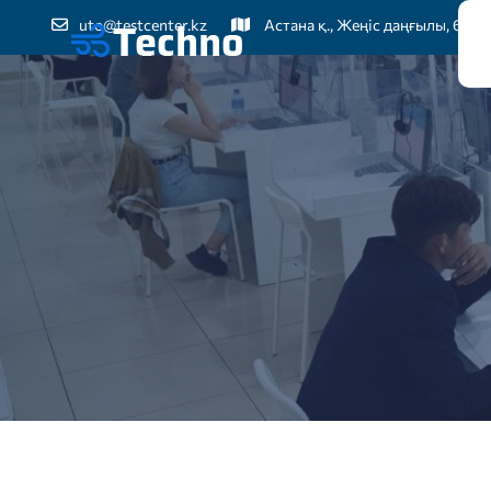
uto@testcenter.kz
Астана қ., Жеңіс даңғылы, 60
Бі