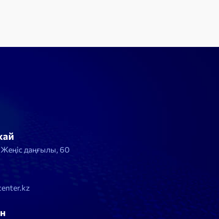
жай
, Жеңіс даңғылы, 60
enter.kz
н