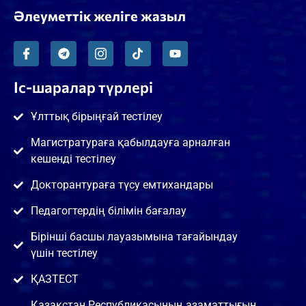
Әлеуметтік желіге жазыл
Іс-шаралар түрлері
Ұлттық бірыңғай тестілеу
Магистратураға қабылдауға арналған
кешенді тестілеу
Докторантураға түсу емтихандары
Педагогтердің білімін бағалау
Бірінші басшы лауазымына тағайындау
үшін тестілеу
ҚАЗТЕСТ
Қазақстан Республикасының азаматтығын