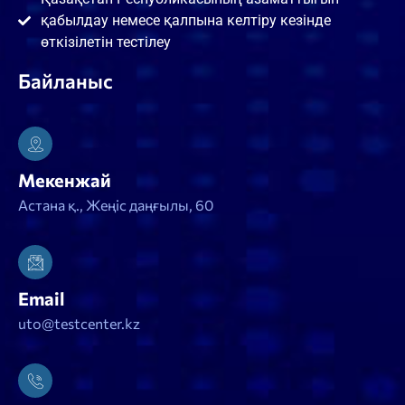
қабылдау немесе қалпына келтіру кезінде
өткізілетін тестілеу
Байланыс
Мекенжай
Астана қ., Жеңіс даңғылы, 60
Email
uto@testcenter.kz