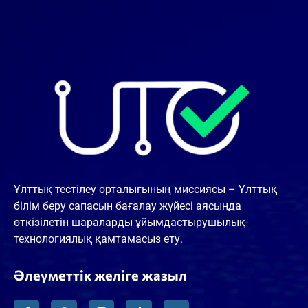
Ұлттық тестілеу орталығының миссиясы – Ұлттық
білім беру сапасын бағалау жүйесі аясында
өткізілетін шараларды ұйымдастырушылық-
технологиялық қамтамасыз ету.
Әлеуметтік желіге жазыл