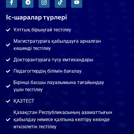
Іс-шаралар түрлері
Ұлттық бірыңғай тестілеу
Магистратураға қабылдауға арналған
кешенді тестілеу
Докторантураға түсу емтихандары
Педагогтердің білімін бағалау
Бірінші басшы лауазымына тағайындау
үшін тестілеу
ҚАЗТЕСТ
Қазақстан Республикасының азаматтығын
қабылдау немесе қалпына келтіру кезінде
өткізілетін тестілеу