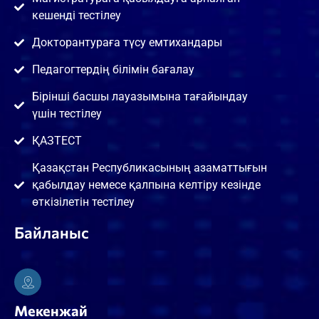
кешенді тестілеу
Докторантураға түсу емтихандары
Педагогтердің білімін бағалау
Бірінші басшы лауазымына тағайындау
үшін тестілеу
ҚАЗТЕСТ
Қазақстан Республикасының азаматтығын
қабылдау немесе қалпына келтіру кезінде
өткізілетін тестілеу
Байланыс
Мекенжай