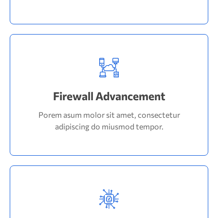
Read More
Firewall Advancement
adipiscing do miusmod tempor.
Porem asum molor sit amet, consectetur
Porem asum molor sit amet, consectetur
Firewall Advancement
adipiscing do miusmod tempor.
Read More