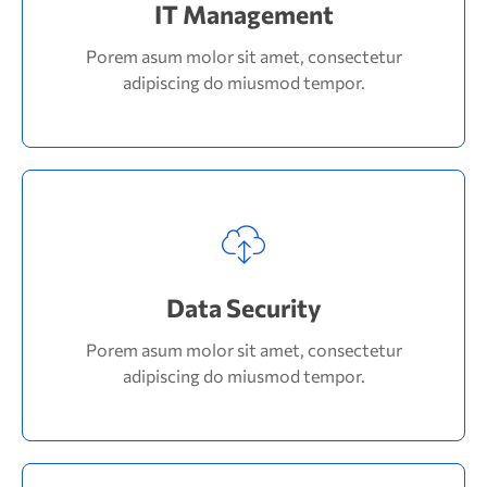
adipiscing do miusmod tempor.
IT Management
Porem asum molor sit amet, consectetur
adipiscing do miusmod tempor.
Read More
Data Security
Porem asum molor sit amet, consectetur
adipiscing do miusmod tempor.
Data Security
Porem asum molor sit amet, consectetur
adipiscing do miusmod tempor.
Read More