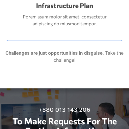
Infrastructure Plan
adipiscing do miusmod tempor.
Porem asum molor sit amet, consectetur
Porem asum molor sit amet, consectetur
Infrastructure Plan
adipiscing do miusmod tempor.
Challenges are just opportunities in disguise.
Take the
challenge!
+880 013 143 206
To Make Requests For The