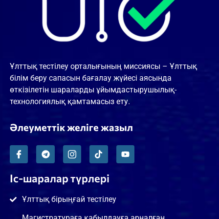
Ұлттық тестілеу орталығының миссиясы – Ұлттық
білім беру сапасын бағалау жүйесі аясында
өткізілетін шараларды ұйымдастырушылық-
технологиялық қамтамасыз ету.
Әлеуметтік желіге жазыл
Іс-шаралар түрлері
Ұлттық бірыңғай тестілеу
Магистратураға қабылдауға арналған