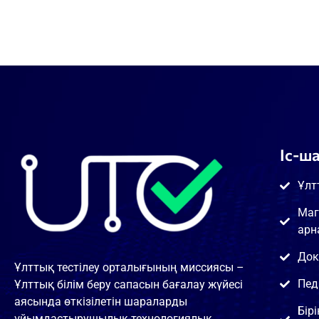
Іс-ш
Ұлт
Маг
арн
Док
Ұлттық тестілеу орталығының миссиясы –
Пед
Ұлттық білім беру сапасын бағалау жүйесі
аясында өткізілетін шараларды
Бір
ұйымдастырушылық-технологиялық