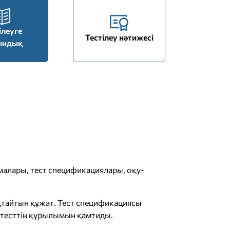
ілеуге
Тестілеу нәтижесі
ындық
малары, тест спецификациялары, оқу-
тайтын құжат. Тест спецификациясы
қ тесттің құрылымын қамтиды.