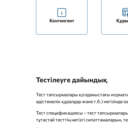
Контингент
Құр
Тестілеуге дайындық
Тест тапсырмалары қолданыстағы норматив
әдістемелік құралдар және т.б.) негізінде әз
Тест спецификациясы – тест тапсырмала
тұтастай тесттің негізгі сипаттамаларын