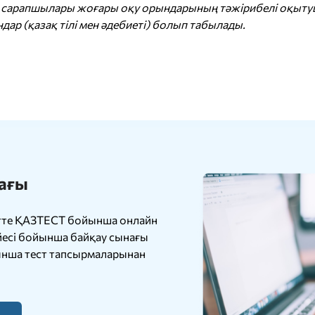
н сарапшылары жоғары оқу орындарының тәжірибелі оқыт
дар (қазақ тілі мен әдебиеті) болып табылады.
ағы
тте ҚАЗТЕСТ бойынша онлайн
йесі бойынша байқау сынағы
нша тест тапсырмаларынан