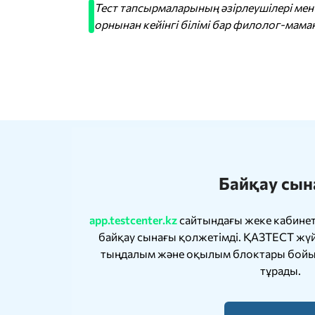
Тест тапсырмаларының әзірлеушілері ме
орнынан кейінгі білімі бар филолог-маман
Байқау сын
app.testcenter.kz
сайтындағы жеке кабине
байқау сынағы қолжетімді. ҚАЗТЕСТ жү
тыңдалым және оқылым блоктары бойы
тұрады.