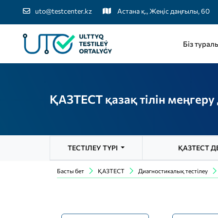
uto@testcenter.kz
Астана қ., Жеңіс даңғылы, 60
Біз турал
ҚАЗТЕСТ қазақ тілін меңгеру 
ТЕСТІЛЕУ ТҮРІ
ҚАЗТЕСТ Д
Басты бет
ҚАЗТЕСТ
Диагностикалық тестілеу