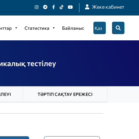
Жеке кабинет
нттар
Статистика
Байланыс
икалық тестілеу
ІЛЕУІ
ТӘРТІП САҚТАУ ЕРЕЖЕСІ