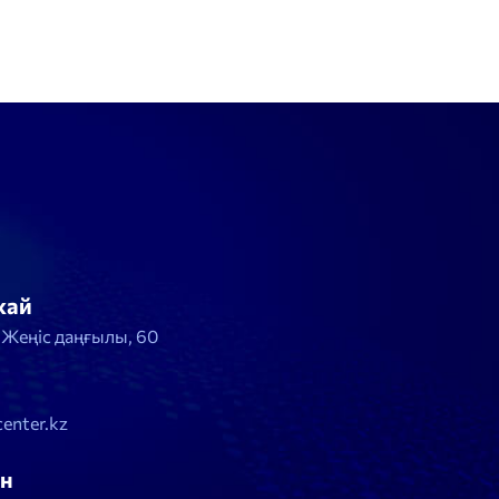
жай
, Жеңіс даңғылы, 60
enter.kz
н