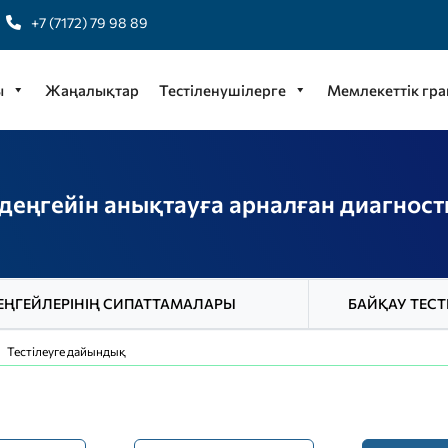
+7 (7172) 79 98 89
ы
Жаңалықтар
Тестіленушілерге
Мемлекеттік гра
деңгейін анықтауға арналған диагност
ЕҢГЕЙЛЕРІНІҢ СИПАТТАМАЛАРЫ
БАЙҚАУ ТЕСТ
Тестілеуге дайындық