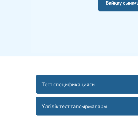
Байқау сынағ
Тест спецификациясы
ҚАЗТЕСТ жүйесінің спецификациясы.pdf
Үлгілік тест тапсырмалары
Тыңдалым блогы (ҚАЗТЕСТ).zip
Оқылым блогы (ҚАЗТЕСТ).zip