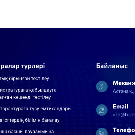
аралар түрлері
Байланыс
тық бірыңғай тестілеу
Мекен
истратураға қабылдауға
Астана қ.
алған кешенді тестілеу
Email
торантураға түсу емтихандары
uto@testc
агогтердің білімін бағалау
Телефо
інші басшы лауазымына