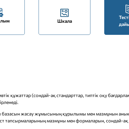
Тест
ылым
Шкала
дай
тік құжаттар (сондай-ақ стандарттар, типтік оқу бағдарла
ірленеді.
ры базасын жасау жұмысының құрылымы мен мазмұнын анық
, тест тапсырмаларының мазмұны мен формаларын, сондай-а