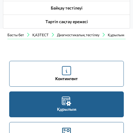
Байқау тестілеуі
Тәртіп сақтау ережесі
Басты бет
ҚАЗТЕСТ
Диагностикалық тестілеу
Құрылым
Контингент
Құрылым