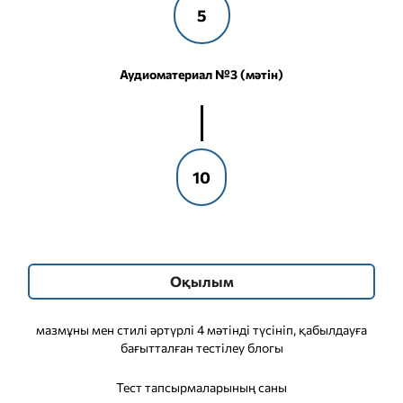
5
Аудиоматериал №3 (мәтін)
10
Оқылым
мазмұны мен стилі әртүрлі 4 мәтінді түсініп, қабылдауға
бағытталған тестілеу блогы
Тест тапсырмаларының саны