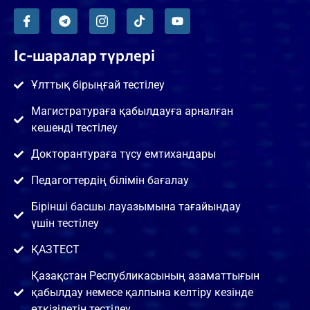
Іс-шаралар түрлері
Ұлттық бірыңғай тестілеу
Магистратураға қабылдауға арналған
кешенді тестілеу
Докторантураға түсу емтихандары
Педагогтердің білімін бағалау
Бірінші басшы лауазымына тағайындау
үшін тестілеу
ҚАЗТЕСТ
Қазақстан Республикасының азаматтығын
қабылдау немесе қалпына келтіру кезінде
өткізілетін тестілеу