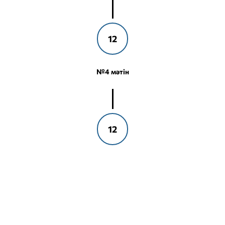
12
№4 мәтін
12